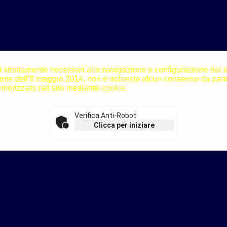
i strettamente necessari alla navigazione e configurazione del sito
N]
te dell'8 maggio 2014, non è richiesto alcun consenso da parte
morizzato nel sito mediante cookie.
nde
[V]
sto
[X]
Verifica Anti-Robot
Clicca per iniziare