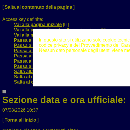
[
Salta al contenuto della pagina
]
Access key definite:
Vai alla pagina iniziale
[H]
Vai alla pagina di aiuto alla navigazione
[W]
Vai alla mappa del sito
[Y]
In questo sito si utilizzano solo cookie tecnic
Passa al testo con caratteri di dimensione standard
[
codice privacy e del Provvedimento del Garan
Passa al testo con caratteri di dimensione grande
[B]
Nessun dato personale degli utenti viene me
Passa al testo con caratteri di dimensione molto gra
Passa alla visualizzazione grafica
[G]
Passa alla visualizzazione solo testo
[T]
Passa alla visualizzazione in alto contrasto e solo te
Salta alla ricerca di contenuti
[S]
Salta al menù
[1]
Salta al contenuto della pagina
[2]
Sezione data e ora ufficiale:
07/08/2026 10:37
[
Torna all'inizio
]