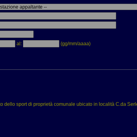
al:
(gg/mm/aaaa)
to dello sport di proprietà comunale ubicato in località C.da Ser