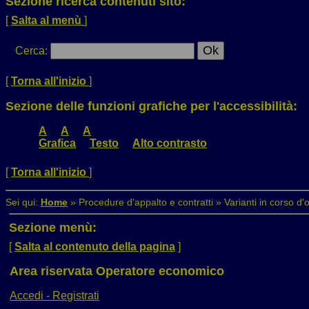
Sezione ricerca contenuti sito:
[
Salta al menù
]
Cerca
:
[
Torna all'inizio
]
Sezione delle funzioni grafiche per l'accessibilità:
A
A
A
Grafica
Testo
Alto contrasto
[
Torna all'inizio
]
Sei qui:
Home
»
Procedure d'appalto e contratti
»
Varianti in corso d'
Sezione menù:
[
Salta al contenuto della pagina
]
Area riservata Operatore economico
Accedi - Registrati