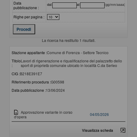
Data
dal:
al:
(gg/mm/aaaa)
pubblicazione :
Righe per pagina :
La ricerca ha restituito 1 risultati.
Stazione appaltante :
Comune di Forenza - Settore Tecnico
Titolo
Lavori di rigenerazione e riqualificazione del palazzetto dello
:
sport di proprietà comunale ubicato in località C.da Serleo
CIG :
B218E391E7
Riferimento procedura :
G00598
Data pubblicazione :
13/06/2024
Documento
Data pubblicazione
Approvazione variante in corso
04/05/2026
d'opera
Visualizza scheda