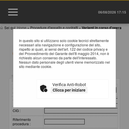
06/08/2026 17:15
Sei qui:
Home
»
Procedure d'appalto e contratti
»
Varianti in corso d'opera
VARIANTI IN CORSO D'OPERA
In questo sito si utilizzano solo cookie tecnici strettamente
necessari alla navigazione e configurazione del sito,
rispetto ai quali, ai sensi dell'art. 122 del codice privacy e
All'interno di questa sezione è possibile consultare i
del Provvedimento del Garante dell'8 maggio 2014, non è
documenti relativi alle varianti in corso d'opera, ai sensi
richiesto alcun consenso da parte dell'interessato.
del Comunicato del Presidente ANAC del 30/01/2025.
Nessun dato personale degli utenti viene memorizzato nel
sito mediante cookie.
In corrispondenza della descrizione degli allegati è
disponibile il collegamento per consultare o scaricare il
documento. I dati di dettaglio delle procedure pubbliche
Criteri di ricerca
sono consultabili selezionando il collegamento
Verifica Anti-Robot
"Visualizza Scheda".
Stazione
Clicca per iniziare
appaltante :
Titolo :
CIG :
Riferimento
procedura :