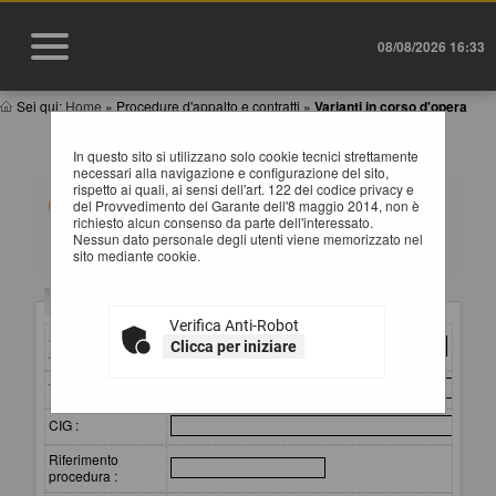
08/08/2026 16:33
Sei qui:
Home
»
Procedure d'appalto e contratti
»
Varianti in corso d'opera
VARIANTI IN CORSO D'OPERA
In questo sito si utilizzano solo cookie tecnici strettamente
necessari alla navigazione e configurazione del sito,
rispetto ai quali, ai sensi dell'art. 122 del codice privacy e
All'interno di questa sezione è possibile consultare i
del Provvedimento del Garante dell'8 maggio 2014, non è
documenti relativi alle varianti in corso d'opera, ai sensi
richiesto alcun consenso da parte dell'interessato.
del Comunicato del Presidente ANAC del 30/01/2025.
Nessun dato personale degli utenti viene memorizzato nel
sito mediante cookie.
In corrispondenza della descrizione degli allegati è
disponibile il collegamento per consultare o scaricare il
documento. I dati di dettaglio delle procedure pubbliche
Criteri di ricerca
sono consultabili selezionando il collegamento
Verifica Anti-Robot
"Visualizza Scheda".
Stazione
Clicca per iniziare
appaltante :
Titolo :
CIG :
Riferimento
procedura :