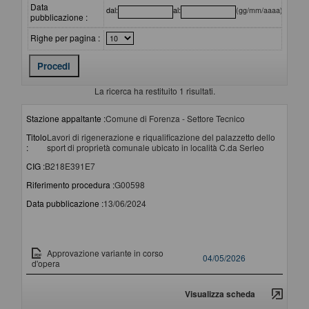
Data
dal:
al:
(gg/mm/aaaa)
pubblicazione :
Righe per pagina :
La ricerca ha restituito 1 risultati.
Stazione appaltante :
Comune di Forenza - Settore Tecnico
Titolo
Lavori di rigenerazione e riqualificazione del palazzetto dello
:
sport di proprietà comunale ubicato in località C.da Serleo
CIG :
B218E391E7
Riferimento procedura :
G00598
Data pubblicazione :
13/06/2024
Documento
Data pubblicazione
Approvazione variante in corso
04/05/2026
d'opera
Visualizza scheda