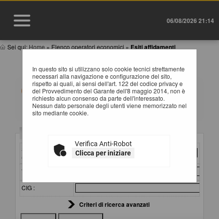
06/08/2026 21:14
Sei qui:
Home
»
Elenco operatori economici
»
Esiti affidamenti
ESITI AFFIDAMENTI
In questo sito si utilizzano solo cookie tecnici strettamente
necessari alla navigazione e configurazione del sito,
rispetto ai quali, ai sensi dell'art. 122 del codice privacy e
All'interno di questa sezione è possibile consultare gli
del Provvedimento del Garante dell'8 maggio 2014, non è
esiti di gare, condotte mediante l'utilizzo di elenco
richiesto alcun consenso da parte dell'interessato.
operatori economici secondo i tempi previsti dalla
Nessun dato personale degli utenti viene memorizzato nel
normativa dei contratti.
sito mediante cookie.
I dati di dettaglio delle procedure pubbliche sono
consultabili selezionando il collegamento "Visualizza
Criteri di ricerca
Scheda".
Verifica Anti-Robot
Stazione
Clicca per iniziare
appaltante :
Titolo :
CIG :
Criteri di ricerca avanzati