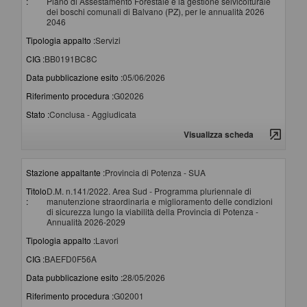
:
Piano di Assestamento Forestale e la gestione selvicolturale
dei boschi comunali di Balvano (PZ), per le annualità 2026
2046
Tipologia appalto :
Servizi
CIG :
BB0191BC8C
Data pubblicazione esito :
05/06/2026
Riferimento procedura :
G02026
Stato :
Conclusa - Aggiudicata
Visualizza scheda
Stazione appaltante :
Provincia di Potenza - SUA
Titolo
D.M. n.141/2022. Area Sud - Programma pluriennale di
:
manutenzione straordinaria e miglioramento delle condizioni
di sicurezza lungo la viabilità della Provincia di Potenza -
Annualità 2026-2029
Tipologia appalto :
Lavori
CIG :
BAEFD0F56A
Data pubblicazione esito :
28/05/2026
Riferimento procedura :
G02001