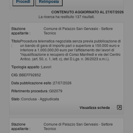
CONTENUTO AGGIORNATO AL 27/07/2026
La ricerca ha restituito 137 risultati.
Stazione
Comune di Palazzo San Gervasio - Settore
appaltante :
Tecnico
Titolo
Procedura telematica negoziata senza previa pubblicazione di
:
un bando di gara di importo pari o superiore a 150.000 euro e
inferiore a 1.000.000,00 euro per l'affidamento dei lavori di
"riqualificazione e recupero di Corso Manfredi e vie del Centro
Antico. (art. 50, c. 1, lett. c), del D.Lgs. n. 36/2023 s.m.i.).
Tipologia appalto :
Lavori
CIG :
BBEFF92852
Data pubblicazione esito :
27/07/2026
Riferimento procedura :
G02079
Stato :
Conclusa - Aggiudicata
Visualizza scheda
Stazione
Comune di Palazzo San Gervasio - Settore
appaltante :
Tecnico