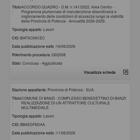
Titolo
ACCORDO QUADRO - D.M. n.141/2022. Area Centro -
:
Programma pluriennale di manutenzione straordinaria e
miglioramento delle condizioni di sicurezza lungo la viabilità
della Provincia di Potenza - Annualità 2026-2029.
Tipologia appalto :
Lavori
CIG :
BAF3C69CEC
Data pubblicazione esito :
16/06/2026
Riferimento procedura :
G02008
Stato :
Conclusa - Aggiudicata
Visualizza scheda
Stazione appaltante :
Provincia di Potenza - SUA
Titolo
COMUNE DI BANZI - COMPLESSO BENEDETTINO DI BANZI:
:
REALIZZAZIONE DI UN ATTRATTORE CULTURALE
MULTIMEDIALE
Tipologia appalto :
Lavori
CIG :
BB4EDF8DAA
Data pubblicazione esito :
11/06/2026