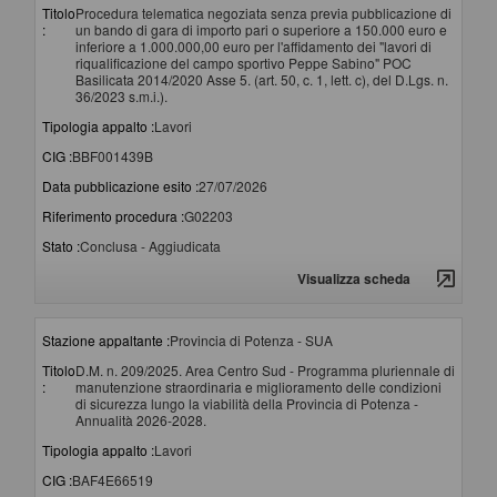
Titolo
Procedura telematica negoziata senza previa pubblicazione di
:
un bando di gara di importo pari o superiore a 150.000 euro e
inferiore a 1.000.000,00 euro per l'affidamento dei "lavori di
riqualificazione del campo sportivo Peppe Sabino" POC
Basilicata 2014/2020 Asse 5. (art. 50, c. 1, lett. c), del D.Lgs. n.
36/2023 s.m.i.).
Tipologia appalto :
Lavori
CIG :
BBF001439B
Data pubblicazione esito :
27/07/2026
Riferimento procedura :
G02203
Stato :
Conclusa - Aggiudicata
Visualizza scheda
Stazione appaltante :
Provincia di Potenza - SUA
Titolo
D.M. n. 209/2025. Area Centro Sud - Programma pluriennale di
:
manutenzione straordinaria e miglioramento delle condizioni
di sicurezza lungo la viabilità della Provincia di Potenza -
Annualità 2026-2028.
Tipologia appalto :
Lavori
CIG :
BAF4E66519