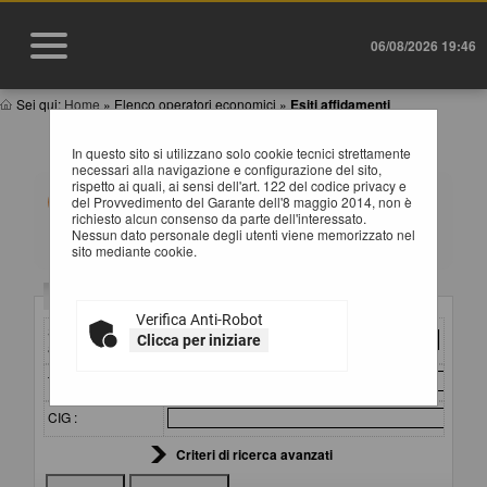
06/08/2026 19:46
Sei qui:
Home
»
Elenco operatori economici
»
Esiti affidamenti
ESITI AFFIDAMENTI
In questo sito si utilizzano solo cookie tecnici strettamente
necessari alla navigazione e configurazione del sito,
rispetto ai quali, ai sensi dell'art. 122 del codice privacy e
All'interno di questa sezione è possibile consultare gli
del Provvedimento del Garante dell'8 maggio 2014, non è
esiti di gare, condotte mediante l'utilizzo di elenco
richiesto alcun consenso da parte dell'interessato.
operatori economici secondo i tempi previsti dalla
Nessun dato personale degli utenti viene memorizzato nel
normativa dei contratti.
sito mediante cookie.
I dati di dettaglio delle procedure pubbliche sono
consultabili selezionando il collegamento "Visualizza
Criteri di ricerca
Scheda".
Verifica Anti-Robot
Stazione
Clicca per iniziare
appaltante :
Titolo :
CIG :
Criteri di ricerca avanzati