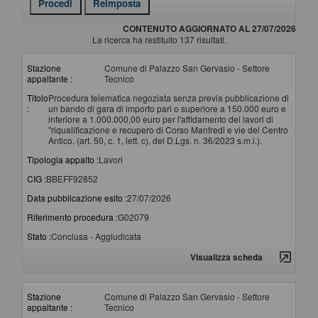
CONTENUTO AGGIORNATO AL 27/07/2026
La ricerca ha restituito 137 risultati.
Stazione
Comune di Palazzo San Gervasio - Settore
appaltante :
Tecnico
Titolo
Procedura telematica negoziata senza previa pubblicazione di
:
un bando di gara di importo pari o superiore a 150.000 euro e
inferiore a 1.000.000,00 euro per l'affidamento dei lavori di
"riqualificazione e recupero di Corso Manfredi e vie del Centro
Antico. (art. 50, c. 1, lett. c), del D.Lgs. n. 36/2023 s.m.i.).
Tipologia appalto :
Lavori
CIG :
BBEFF92852
Data pubblicazione esito :
27/07/2026
Riferimento procedura :
G02079
Stato :
Conclusa - Aggiudicata
Visualizza scheda
Stazione
Comune di Palazzo San Gervasio - Settore
appaltante :
Tecnico