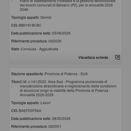
:
Piano di Assestamento Forestale e la gestione selvicolturale
dei boschi comunali di Balvano (PZ), per le annualità 2026
2046
Tipologia appalto :
Servizi
CIG :
BB0191BC8C
Data pubblicazione esito :
05/06/2026
Riferimento procedura :
G02026
Stato :
Conclusa - Aggiudicata
Visualizza scheda
Stazione appaltante :
Provincia di Potenza - SUA
Titolo
D.M. n.141/2022. Area Sud - Programma pluriennale di
:
manutenzione straordinaria e miglioramento delle condizioni
di sicurezza lungo la viabilità della Provincia di Potenza -
Annualità 2026-2029
Tipologia appalto :
Lavori
CIG :
BAEFD0F56A
Data pubblicazione esito :
28/05/2026
Riferimento procedura :
G02001