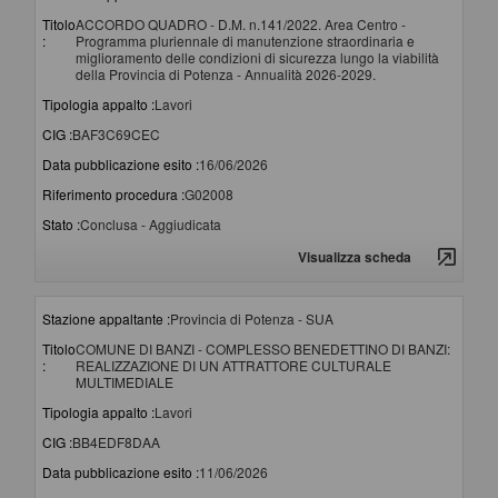
Titolo
ACCORDO QUADRO - D.M. n.141/2022. Area Centro -
:
Programma pluriennale di manutenzione straordinaria e
miglioramento delle condizioni di sicurezza lungo la viabilità
della Provincia di Potenza - Annualità 2026-2029.
Tipologia appalto :
Lavori
CIG :
BAF3C69CEC
Data pubblicazione esito :
16/06/2026
Riferimento procedura :
G02008
Stato :
Conclusa - Aggiudicata
Visualizza scheda
Stazione appaltante :
Provincia di Potenza - SUA
Titolo
COMUNE DI BANZI - COMPLESSO BENEDETTINO DI BANZI:
:
REALIZZAZIONE DI UN ATTRATTORE CULTURALE
MULTIMEDIALE
Tipologia appalto :
Lavori
CIG :
BB4EDF8DAA
Data pubblicazione esito :
11/06/2026