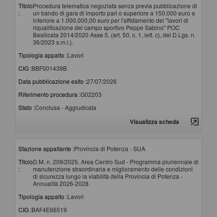
Titolo
Procedura telematica negoziata senza previa pubblicazione di
:
un bando di gara di importo pari o superiore a 150.000 euro e
inferiore a 1.000.000,00 euro per l'affidamento dei "lavori di
riqualificazione del campo sportivo Peppe Sabino" POC
Basilicata 2014/2020 Asse 5. (art. 50, c. 1, lett. c), del D.Lgs. n.
36/2023 s.m.i.).
Tipologia appalto :
Lavori
CIG :
BBF001439B
Data pubblicazione esito :
27/07/2026
Riferimento procedura :
G02203
Stato :
Conclusa - Aggiudicata
Visualizza scheda
Stazione appaltante :
Provincia di Potenza - SUA
Titolo
D.M. n. 209/2025. Area Centro Sud - Programma pluriennale di
:
manutenzione straordinaria e miglioramento delle condizioni
di sicurezza lungo la viabilità della Provincia di Potenza -
Annualità 2026-2028.
Tipologia appalto :
Lavori
CIG :
BAF4E66519