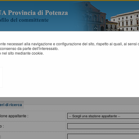
mente necessari alla navigazione e configurazione del sito, rispetto ai quali, ai sens
consenso da parte dell'interessato.
 nel sito mediante cookie.
SITI AFFIDAMENTI
All'interno di questa sezione è possibile consultare gli esiti di gare, condott
tempi previsti dalla normativa dei contratti.
I dati di dettaglio delle procedure pubbliche sono consultabili selezionando 
eri di ricerca
ione appaltante :
o :
: