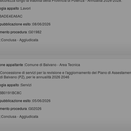
sicurezza lungo la viabilità della Provincia di Potenza - Annualità 2026-2028.
ogia appalto :
Lavori
BADE4EA6AC
pubblicazione esito :
08/06/2026
imento procedura :
G01982
:
Conclusa - Aggiudicata
one appaltante :
Comune di Balvano - Area Tecnica
Concessione di servizi per la revisione e l'aggiornamento del Piano di Assestament
di Balvano (PZ), per le annualità 2026 2046
ogia appalto :
Servizi
BB0191BC8C
pubblicazione esito :
05/06/2026
imento procedura :
G02026
:
Conclusa - Aggiudicata