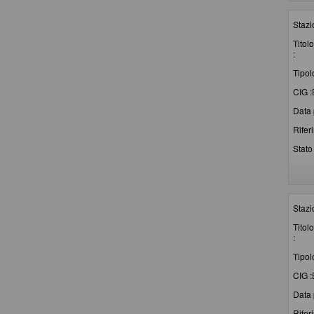
Stazi
Titolo
:
Tipol
CIG :
Data 
Rifer
Stato 
Stazi
Titolo
:
Tipol
CIG :
Data 
Rifer