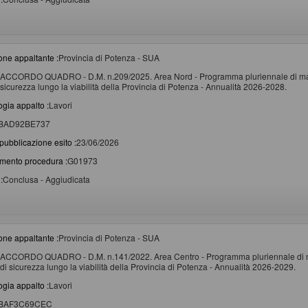
one appaltante :
Provincia di Potenza - SUA
ACCORDO QUADRO - D.M. n.209/2025. Area Nord - Programma pluriennale di manut
sicurezza lungo la viabilità della Provincia di Potenza - Annualità 2026-2028.
ogia appalto :
Lavori
BAD92BE737
pubblicazione esito :
23/06/2026
imento procedura :
G01973
:
Conclusa - Aggiudicata
one appaltante :
Provincia di Potenza - SUA
ACCORDO QUADRO - D.M. n.141/2022. Area Centro - Programma pluriennale di man
di sicurezza lungo la viabilità della Provincia di Potenza - Annualità 2026-2029.
ogia appalto :
Lavori
BAF3C69CEC