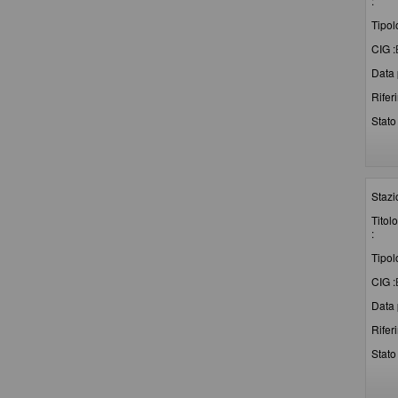
:
Tipol
CIG :
Data 
Rifer
Stato 
Stazi
Titolo
:
Tipol
CIG :
Data 
Rifer
Stato 