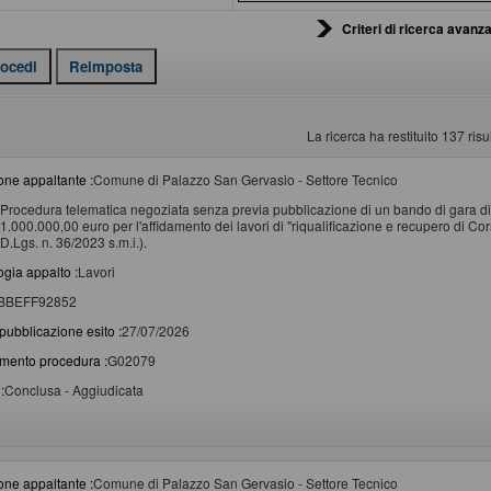
Criteri di ricerca avanza
La ricerca ha restituito 137 risul
one appaltante :
Comune di Palazzo San Gervasio - Settore Tecnico
Procedura telematica negoziata senza previa pubblicazione di un bando di gara di 
1.000.000,00 euro per l'affidamento dei lavori di "riqualificazione e recupero di Corso 
D.Lgs. n. 36/2023 s.m.i.).
ogia appalto :
Lavori
BBEFF92852
pubblicazione esito :
27/07/2026
imento procedura :
G02079
:
Conclusa - Aggiudicata
one appaltante :
Comune di Palazzo San Gervasio - Settore Tecnico