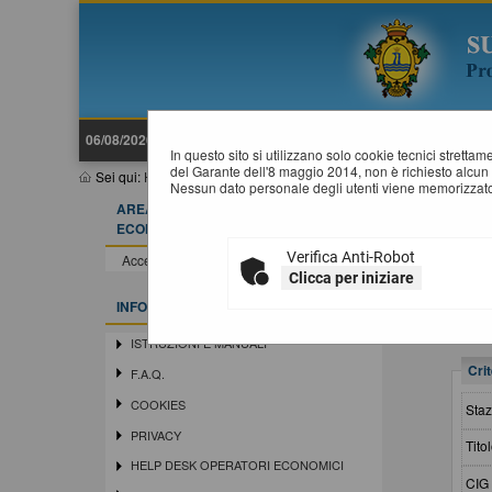
06/08/2026 14:59
In questo sito si utilizzano solo cookie tecnici stretta
del Garante dell'8 maggio 2014, non è richiesto alcun 
Sei qui:
Home
»
Elenco operatori economici
»
Esiti affidamenti
Nessun dato personale degli utenti viene memorizzato
AREA RISERVATA OPERATORE
E
ECONOMICO
Verifica Anti-Robot
Accedi - Registrati
Clicca per iniziare
INFORMAZIONI
ISTRUZIONI E MANUALI
Crit
F.A.Q.
COOKIES
Staz
PRIVACY
Titol
HELP DESK OPERATORI ECONOMICI
CIG 