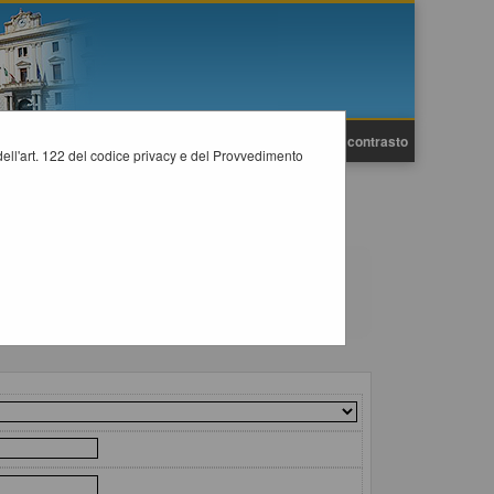
A
A
Grafica
Testo
Alto contrasto
A
i dell'art. 122 del codice privacy e del Provvedimento
e mediante l'utilizzo di elenco operatori economici secondo i
il collegamento "Visualizza Scheda".