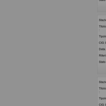
Stazi
Titolo
:
Tipol
CIG :
Data 
Rifer
Stato 
Stazi
Titolo
:
Tipol
CIG :