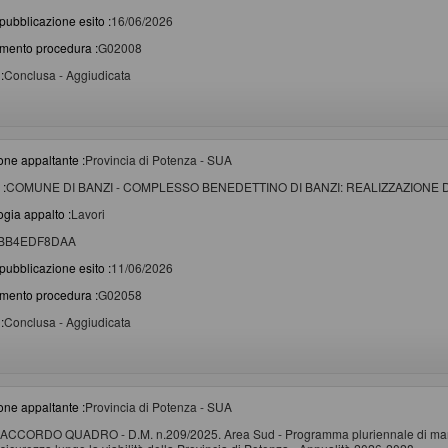
pubblicazione esito :
16/06/2026
imento procedura :
G02008
:
Conclusa - Aggiudicata
one appaltante :
Provincia di Potenza - SUA
 :
COMUNE DI BANZI - COMPLESSO BENEDETTINO DI BANZI: REALIZZAZIONE
ogia appalto :
Lavori
BB4EDF8DAA
pubblicazione esito :
11/06/2026
imento procedura :
G02058
:
Conclusa - Aggiudicata
one appaltante :
Provincia di Potenza - SUA
ACCORDO QUADRO - D.M. n.209/2025. Area Sud - Programma pluriennale di manute