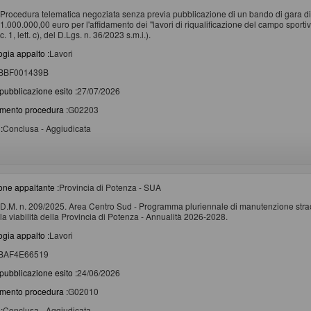
Procedura telematica negoziata senza previa pubblicazione di un bando di gara di 
1.000.000,00 euro per l'affidamento dei "lavori di riqualificazione del campo spor
c. 1, lett. c), del D.Lgs. n. 36/2023 s.m.i.).
ogia appalto :
Lavori
BBF001439B
pubblicazione esito :
27/07/2026
imento procedura :
G02203
:
Conclusa - Aggiudicata
one appaltante :
Provincia di Potenza - SUA
D.M. n. 209/2025. Area Centro Sud - Programma pluriennale di manutenzione straor
la viabilità della Provincia di Potenza - Annualità 2026-2028.
ogia appalto :
Lavori
BAF4E66519
pubblicazione esito :
24/06/2026
imento procedura :
G02010
:
Conclusa - Aggiudicata