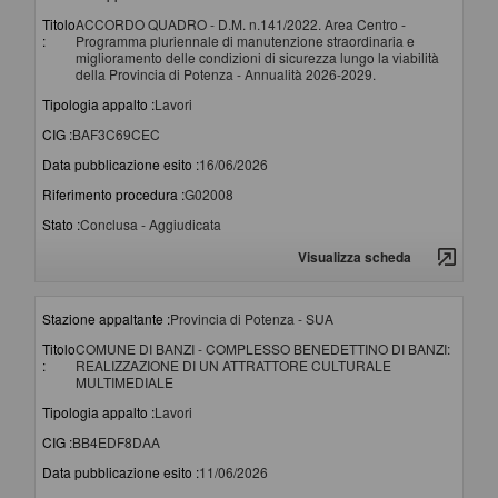
Titolo
ACCORDO QUADRO - D.M. n.141/2022. Area Centro -
:
Programma pluriennale di manutenzione straordinaria e
miglioramento delle condizioni di sicurezza lungo la viabilità
della Provincia di Potenza - Annualità 2026-2029.
Tipologia appalto :
Lavori
CIG :
BAF3C69CEC
Data pubblicazione esito :
16/06/2026
Riferimento procedura :
G02008
Stato :
Conclusa - Aggiudicata
Visualizza scheda
Stazione appaltante :
Provincia di Potenza - SUA
Titolo
COMUNE DI BANZI - COMPLESSO BENEDETTINO DI BANZI:
:
REALIZZAZIONE DI UN ATTRATTORE CULTURALE
MULTIMEDIALE
Tipologia appalto :
Lavori
CIG :
BB4EDF8DAA
Data pubblicazione esito :
11/06/2026