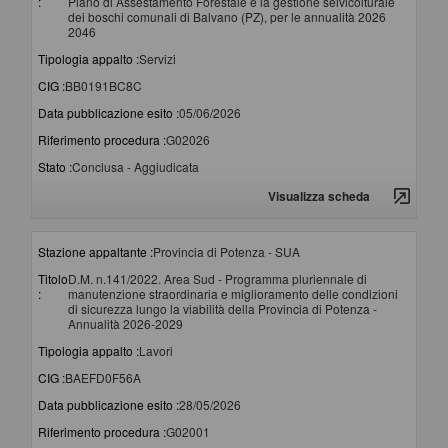
:
Piano di Assestamento Forestale e la gestione selvicolturale
dei boschi comunali di Balvano (PZ), per le annualità 2026
2046
Tipologia appalto :
Servizi
CIG :
BB0191BC8C
Data pubblicazione esito :
05/06/2026
Riferimento procedura :
G02026
Stato :
Conclusa - Aggiudicata
Visualizza scheda
Stazione appaltante :
Provincia di Potenza - SUA
Titolo
D.M. n.141/2022. Area Sud - Programma pluriennale di
:
manutenzione straordinaria e miglioramento delle condizioni
di sicurezza lungo la viabilità della Provincia di Potenza -
Annualità 2026-2029
Tipologia appalto :
Lavori
CIG :
BAEFD0F56A
Data pubblicazione esito :
28/05/2026
Riferimento procedura :
G02001