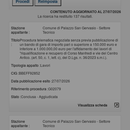
CONTENUTO AGGIORNATO AL 27/07/2026
La ricerca ha restituito 137 risultati.
Stazione
Comune di Palazzo San Gervasio - Settore
appaltante :
Tecnico
Titolo
Procedura telematica negoziata senza previa pubblicazione di
:
un bando di gara di importo pari o superiore a 150.000 euro e
inferiore a 1.000.000,00 euro per l'affidamento dei lavori di
"riqualificazione e recupero di Corso Manfredi e vie del Centro
Antico. (art. 50, c. 1, lett. c), del D.Lgs. n. 36/2023 s.m.i.).
Tipologia appalto :
Lavori
CIG :
BBEFF92852
Data pubblicazione esito :
27/07/2026
Riferimento procedura :
G02079
Stato :
Conclusa - Aggiudicata
Visualizza scheda
Stazione
Comune di Palazzo San Gervasio - Settore
appaltante :
Tecnico