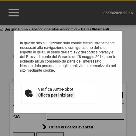
06/08/2026 22:16
Sei qui:
Home
»
Elenco operatori economici
»
Esiti affidamenti
ESITI AFFIDAMENTI
In questo sito si utilizzano solo cookie tecnici strettamente
necessari alla navigazione e configurazione del sito,
rispetto ai quali, ai sensi dell'art. 122 del codice privacy e
All'interno di questa sezione è possibile consultare gli
del Provvedimento del Garante dell'8 maggio 2014, non è
esiti di gare, condotte mediante l'utilizzo di elenco
richiesto alcun consenso da parte dell'interessato.
operatori economici secondo i tempi previsti dalla
Nessun dato personale degli utenti viene memorizzato nel
normativa dei contratti.
sito mediante cookie.
I dati di dettaglio delle procedure pubbliche sono
consultabili selezionando il collegamento "Visualizza
Criteri di ricerca
Scheda".
Verifica Anti-Robot
Stazione
Clicca per iniziare
appaltante :
Titolo :
CIG :
Criteri di ricerca avanzati