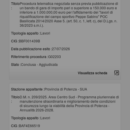
Titolo
Procedura telematica negoziata senza previa pubblicazione di
:
un bando di gara di importo pari o superiore a 150.000 euro e
inferiore a 1.000.000,00 euro per l'affidamento dei "lavori di
riqualificazione del campo sportivo Peppe Sabino" POC
Basilicata 2014/2020 Asse 5. (art. 50, c. 1, lett. c), del D.Lgs. n.
36/2023 s.m.i.).
Tipologia appalto :
Lavori
CIG :
BBF001439B
Data pubblicazione esito :
27/07/2026
Riferimento procedura :
G02203
Stato :
Conclusa - Aggiudicata
Visualizza scheda
Stazione appaltante :
Provincia di Potenza - SUA
Titolo
D.M. n. 209/2025. Area Centro Sud - Programma pluriennale di
:
manutenzione straordinaria e miglioramento delle condizioni
di sicurezza lungo la viabilità della Provincia di Potenza -
Annualità 2026-2028.
Tipologia appalto :
Lavori
CIG :
BAF4E66519