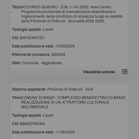
Titolo
ACCORDO QUADRO - D.M. n.141/2022. Area Centro -
:
Programma pluriennale di manutenzione straordinaria e
miglioramento delle condizioni di sicurezza lungo la viabilità
della Provincia di Potenza - Annualità 2026-2029.
Tipologia appalto :
Lavori
CIG :
BAF3C69CEC
Data pubblicazione esito :
16/06/2026
Riferimento procedura :
G02008
Stato :
Conclusa - Aggiudicata
Visualizza scheda
Stazione appaltante :
Provincia di Potenza - SUA
Titolo
COMUNE DI BANZI - COMPLESSO BENEDETTINO DI BANZI:
:
REALIZZAZIONE DI UN ATTRATTORE CULTURALE
MULTIMEDIALE
Tipologia appalto :
Lavori
CIG :
BB4EDF8DAA
Data pubblicazione esito :
11/06/2026