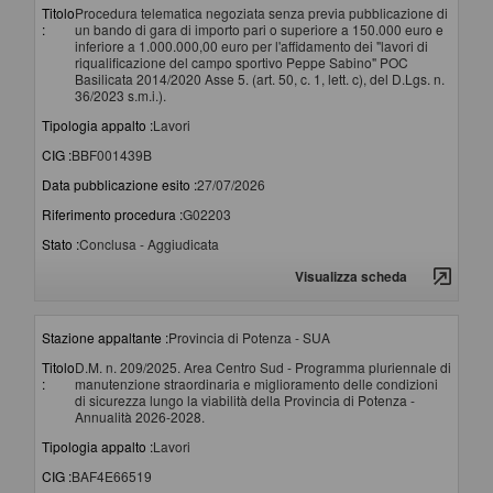
Titolo
Procedura telematica negoziata senza previa pubblicazione di
:
un bando di gara di importo pari o superiore a 150.000 euro e
inferiore a 1.000.000,00 euro per l'affidamento dei "lavori di
riqualificazione del campo sportivo Peppe Sabino" POC
Basilicata 2014/2020 Asse 5. (art. 50, c. 1, lett. c), del D.Lgs. n.
36/2023 s.m.i.).
Tipologia appalto :
Lavori
CIG :
BBF001439B
Data pubblicazione esito :
27/07/2026
Riferimento procedura :
G02203
Stato :
Conclusa - Aggiudicata
Visualizza scheda
Stazione appaltante :
Provincia di Potenza - SUA
Titolo
D.M. n. 209/2025. Area Centro Sud - Programma pluriennale di
:
manutenzione straordinaria e miglioramento delle condizioni
di sicurezza lungo la viabilità della Provincia di Potenza -
Annualità 2026-2028.
Tipologia appalto :
Lavori
CIG :
BAF4E66519