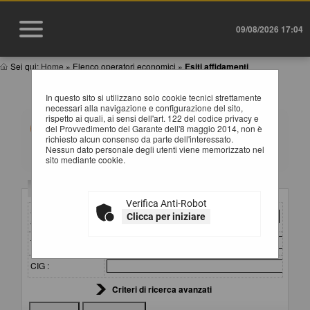
09/08/2026 17:04
Sei qui:
Home
»
Elenco operatori economici
»
Esiti affidamenti
ESITI AFFIDAMENTI
In questo sito si utilizzano solo cookie tecnici strettamente
necessari alla navigazione e configurazione del sito,
rispetto ai quali, ai sensi dell'art. 122 del codice privacy e
All'interno di questa sezione è possibile consultare gli
del Provvedimento del Garante dell'8 maggio 2014, non è
esiti di gare, condotte mediante l'utilizzo di elenco
richiesto alcun consenso da parte dell'interessato.
operatori economici secondo i tempi previsti dalla
Nessun dato personale degli utenti viene memorizzato nel
normativa dei contratti.
sito mediante cookie.
I dati di dettaglio delle procedure pubbliche sono
consultabili selezionando il collegamento "Visualizza
Criteri di ricerca
Scheda".
Verifica Anti-Robot
Stazione
Clicca per iniziare
appaltante :
Titolo :
CIG :
Criteri di ricerca avanzati