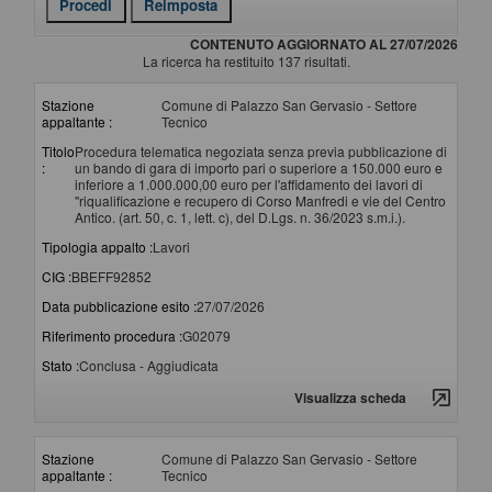
CONTENUTO AGGIORNATO AL 27/07/2026
La ricerca ha restituito 137 risultati.
Stazione
Comune di Palazzo San Gervasio - Settore
appaltante :
Tecnico
Titolo
Procedura telematica negoziata senza previa pubblicazione di
:
un bando di gara di importo pari o superiore a 150.000 euro e
inferiore a 1.000.000,00 euro per l'affidamento dei lavori di
"riqualificazione e recupero di Corso Manfredi e vie del Centro
Antico. (art. 50, c. 1, lett. c), del D.Lgs. n. 36/2023 s.m.i.).
Tipologia appalto :
Lavori
CIG :
BBEFF92852
Data pubblicazione esito :
27/07/2026
Riferimento procedura :
G02079
Stato :
Conclusa - Aggiudicata
Visualizza scheda
Stazione
Comune di Palazzo San Gervasio - Settore
appaltante :
Tecnico