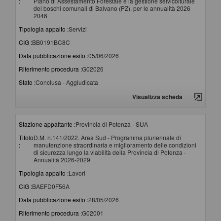
:
Piano di Assestamento Forestale e la gestione selvicolturale
dei boschi comunali di Balvano (PZ), per le annualità 2026
2046
Tipologia appalto :
Servizi
CIG :
BB0191BC8C
Data pubblicazione esito :
05/06/2026
Riferimento procedura :
G02026
Stato :
Conclusa - Aggiudicata
Visualizza scheda
Stazione appaltante :
Provincia di Potenza - SUA
Titolo
D.M. n.141/2022. Area Sud - Programma pluriennale di
:
manutenzione straordinaria e miglioramento delle condizioni
di sicurezza lungo la viabilità della Provincia di Potenza -
Annualità 2026-2029
Tipologia appalto :
Lavori
CIG :
BAEFD0F56A
Data pubblicazione esito :
28/05/2026
Riferimento procedura :
G02001