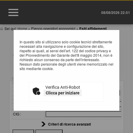
08/08/2026 22:51
Sei qui:
Home
»
Elenco operatori economici
»
Esiti affidamenti
ESITI AFFIDAMENTI
In questo sito si utilizzano solo cookie tecnici strettamente
necessari alla navigazione e configurazione del sito,
rispetto ai quali, ai sensi dell'art. 122 del codice privacy e
All'interno di questa sezione è possibile consultare gli
del Provvedimento del Garante dell'8 maggio 2014, non è
esiti di gare, condotte mediante l'utilizzo di elenco
richiesto alcun consenso da parte dell'interessato.
operatori economici secondo i tempi previsti dalla
Nessun dato personale degli utenti viene memorizzato nel
normativa dei contratti.
sito mediante cookie.
I dati di dettaglio delle procedure pubbliche sono
consultabili selezionando il collegamento "Visualizza
Criteri di ricerca
Scheda".
Verifica Anti-Robot
Stazione
Clicca per iniziare
appaltante :
Titolo :
CIG :
Criteri di ricerca avanzati