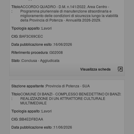
Titolo
ACCORDO QUADRO - D.M. n.141/2022. Area Centro -
:
Programma pluriennale di manutenzione straordinaria e
miglioramento delle condizioni di sicurezza lungo la viabilità
della Provincia di Potenza - Annualità 2026-2029.
Tipologia appalto :
Lavori
CIG :
BAF3C69CEC
Data pubblicazione esito :
16/06/2026
Riferimento procedura :
G02008
Stato :
Conclusa - Aggiudicata
Visualizza scheda
Stazione appaltante :
Provincia di Potenza - SUA
Titolo
COMUNE DI BANZI - COMPLESSO BENEDETTINO DI BANZI:
:
REALIZZAZIONE DI UN ATTRATTORE CULTURALE
MULTIMEDIALE
Tipologia appalto :
Lavori
CIG :
BB4EDF8DAA
Data pubblicazione esito :
11/06/2026