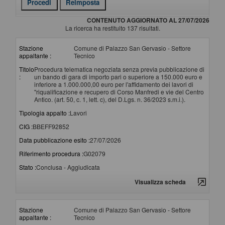
CONTENUTO AGGIORNATO AL 27/07/2026
La ricerca ha restituito 137 risultati.
Stazione
Comune di Palazzo San Gervasio - Settore
appaltante :
Tecnico
Titolo
Procedura telematica negoziata senza previa pubblicazione di
:
un bando di gara di importo pari o superiore a 150.000 euro e
inferiore a 1.000.000,00 euro per l'affidamento dei lavori di
"riqualificazione e recupero di Corso Manfredi e vie del Centro
Antico. (art. 50, c. 1, lett. c), del D.Lgs. n. 36/2023 s.m.i.).
Tipologia appalto :
Lavori
CIG :
BBEFF92852
Data pubblicazione esito :
27/07/2026
Riferimento procedura :
G02079
Stato :
Conclusa - Aggiudicata
Visualizza scheda
Stazione
Comune di Palazzo San Gervasio - Settore
appaltante :
Tecnico