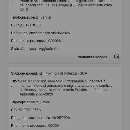
:
Piano di Assestamento Forestale e la gestione selvicolturale
dei boschi comunali di Balvano (PZ), per le annualità 2026
2046
Tipologia appalto :
Servizi
CIG :
BB0191BC8C
Data pubblicazione esito :
05/06/2026
Riferimento procedura :
G02026
Stato :
Conclusa - Aggiudicata
Visualizza scheda
Stazione appaltante :
Provincia di Potenza - SUA
Titolo
D.M. n.141/2022. Area Sud - Programma pluriennale di
:
manutenzione straordinaria e miglioramento delle condizioni
di sicurezza lungo la viabilità della Provincia di Potenza -
Annualità 2026-2029
Tipologia appalto :
Lavori
CIG :
BAEFD0F56A
Data pubblicazione esito :
28/05/2026
Riferimento procedura :
G02001