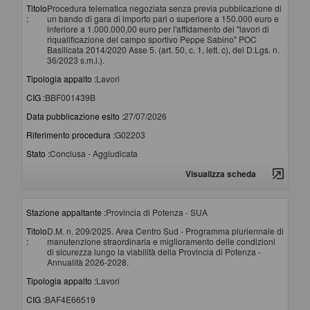
Titolo
Procedura telematica negoziata senza previa pubblicazione di
:
un bando di gara di importo pari o superiore a 150.000 euro e
inferiore a 1.000.000,00 euro per l'affidamento dei "lavori di
riqualificazione del campo sportivo Peppe Sabino" POC
Basilicata 2014/2020 Asse 5. (art. 50, c. 1, lett. c), del D.Lgs. n.
36/2023 s.m.i.).
Tipologia appalto :
Lavori
CIG :
BBF001439B
Data pubblicazione esito :
27/07/2026
Riferimento procedura :
G02203
Stato :
Conclusa - Aggiudicata
Visualizza scheda
Stazione appaltante :
Provincia di Potenza - SUA
Titolo
D.M. n. 209/2025. Area Centro Sud - Programma pluriennale di
:
manutenzione straordinaria e miglioramento delle condizioni
di sicurezza lungo la viabilità della Provincia di Potenza -
Annualità 2026-2028.
Tipologia appalto :
Lavori
CIG :
BAF4E66519