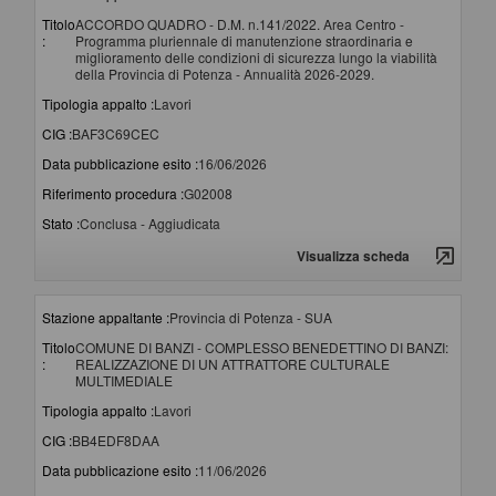
Titolo
ACCORDO QUADRO - D.M. n.141/2022. Area Centro -
:
Programma pluriennale di manutenzione straordinaria e
miglioramento delle condizioni di sicurezza lungo la viabilità
della Provincia di Potenza - Annualità 2026-2029.
Tipologia appalto :
Lavori
CIG :
BAF3C69CEC
Data pubblicazione esito :
16/06/2026
Riferimento procedura :
G02008
Stato :
Conclusa - Aggiudicata
Visualizza scheda
Stazione appaltante :
Provincia di Potenza - SUA
Titolo
COMUNE DI BANZI - COMPLESSO BENEDETTINO DI BANZI:
:
REALIZZAZIONE DI UN ATTRATTORE CULTURALE
MULTIMEDIALE
Tipologia appalto :
Lavori
CIG :
BB4EDF8DAA
Data pubblicazione esito :
11/06/2026