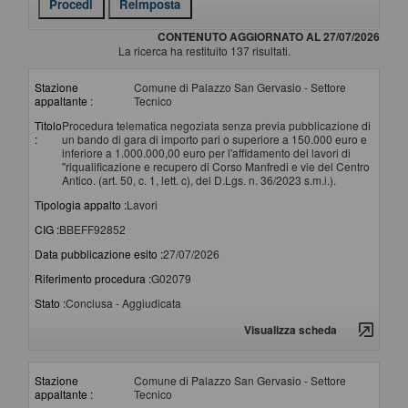
CONTENUTO AGGIORNATO AL 27/07/2026
La ricerca ha restituito 137 risultati.
Stazione
Comune di Palazzo San Gervasio - Settore
appaltante :
Tecnico
Titolo
Procedura telematica negoziata senza previa pubblicazione di
:
un bando di gara di importo pari o superiore a 150.000 euro e
inferiore a 1.000.000,00 euro per l'affidamento dei lavori di
"riqualificazione e recupero di Corso Manfredi e vie del Centro
Antico. (art. 50, c. 1, lett. c), del D.Lgs. n. 36/2023 s.m.i.).
Tipologia appalto :
Lavori
CIG :
BBEFF92852
Data pubblicazione esito :
27/07/2026
Riferimento procedura :
G02079
Stato :
Conclusa - Aggiudicata
Visualizza scheda
Stazione
Comune di Palazzo San Gervasio - Settore
appaltante :
Tecnico