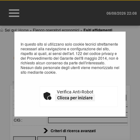
06/08/2026 22:08
Sei qui:
Home
»
Elenco operatori economici
»
Esiti affidamenti
ESITI AFFIDAMENTI
In questo sito si utilizzano solo cookie tecnici strettamente
necessari alla navigazione e configurazione del sito,
rispetto ai quali, ai sensi dell'art. 122 del codice privacy e
All'interno di questa sezione è possibile consultare gli
del Provvedimento del Garante dell'8 maggio 2014, non è
esiti di gare, condotte mediante l'utilizzo di elenco
richiesto alcun consenso da parte dell'interessato.
operatori economici secondo i tempi previsti dalla
Nessun dato personale degli utenti viene memorizzato nel
normativa dei contratti.
sito mediante cookie.
I dati di dettaglio delle procedure pubbliche sono
consultabili selezionando il collegamento "Visualizza
Criteri di ricerca
Scheda".
Verifica Anti-Robot
Stazione
Clicca per iniziare
appaltante :
Titolo :
CIG :
Criteri di ricerca avanzati