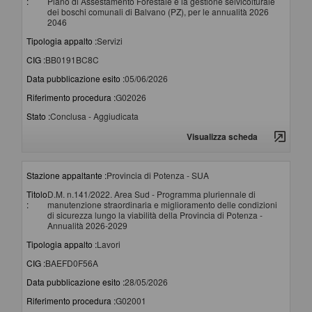
:
Piano di Assestamento Forestale e la gestione selvicolturale
dei boschi comunali di Balvano (PZ), per le annualità 2026
2046
Tipologia appalto :
Servizi
CIG :
BB0191BC8C
Data pubblicazione esito :
05/06/2026
Riferimento procedura :
G02026
Stato :
Conclusa - Aggiudicata
Visualizza scheda
Stazione appaltante :
Provincia di Potenza - SUA
Titolo
D.M. n.141/2022. Area Sud - Programma pluriennale di
:
manutenzione straordinaria e miglioramento delle condizioni
di sicurezza lungo la viabilità della Provincia di Potenza -
Annualità 2026-2029
Tipologia appalto :
Lavori
CIG :
BAEFD0F56A
Data pubblicazione esito :
28/05/2026
Riferimento procedura :
G02001