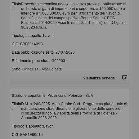
Titolo
Procedura telematica negoziata senza previa pubblicazione di
:
un bando di gara di importo pari o superiore a 150.000 euro e
inferiore a 1.000.000,00 euro per l'affidamento dei "lavori di
riqualificazione del campo sportivo Peppe Sabino" POC
Basilicata 2014/2020 Asse 5. (art. 50, c. 1, lett. c), del D.Lgs. n.
36/2023 s.m.i.).
Tipologia appalto :
Lavori
CIG :
BBF001439B
Data pubblicazione esito :
27/07/2026
Riferimento procedura :
G02203
Stato :
Conclusa - Aggiudicata
Visualizza scheda
Stazione appaltante :
Provincia di Potenza - SUA
Titolo
D.M. n. 209/2025. Area Centro Sud - Programma pluriennale di
:
manutenzione straordinaria e miglioramento delle condizioni
di sicurezza lungo la viabilità della Provincia di Potenza -
Annualità 2026-2028.
Tipologia appalto :
Lavori
CIG :
BAF4E66519