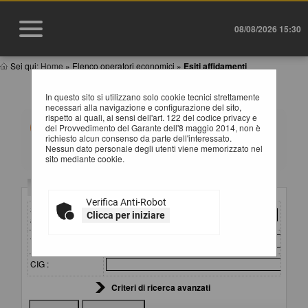
08/08/2026 15:30
Sei qui:
Home
»
Elenco operatori economici
»
Esiti affidamenti
ESITI AFFIDAMENTI
In questo sito si utilizzano solo cookie tecnici strettamente
necessari alla navigazione e configurazione del sito,
rispetto ai quali, ai sensi dell'art. 122 del codice privacy e
All'interno di questa sezione è possibile consultare gli
del Provvedimento del Garante dell'8 maggio 2014, non è
esiti di gare, condotte mediante l'utilizzo di elenco
richiesto alcun consenso da parte dell'interessato.
operatori economici secondo i tempi previsti dalla
Nessun dato personale degli utenti viene memorizzato nel
normativa dei contratti.
sito mediante cookie.
I dati di dettaglio delle procedure pubbliche sono
consultabili selezionando il collegamento "Visualizza
Criteri di ricerca
Scheda".
Verifica Anti-Robot
Stazione
Clicca per iniziare
appaltante :
Titolo :
CIG :
Criteri di ricerca avanzati