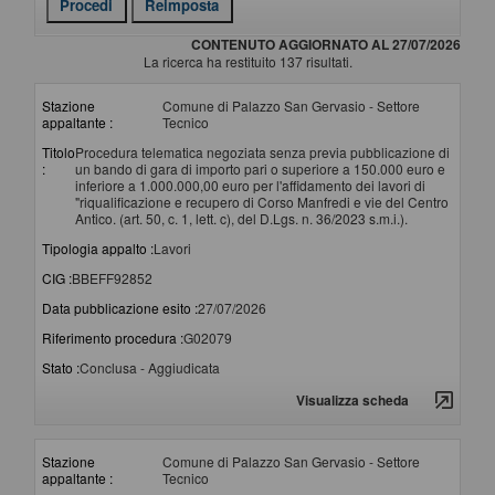
CONTENUTO AGGIORNATO AL 27/07/2026
La ricerca ha restituito 137 risultati.
Stazione
Comune di Palazzo San Gervasio - Settore
appaltante :
Tecnico
Titolo
Procedura telematica negoziata senza previa pubblicazione di
:
un bando di gara di importo pari o superiore a 150.000 euro e
inferiore a 1.000.000,00 euro per l'affidamento dei lavori di
"riqualificazione e recupero di Corso Manfredi e vie del Centro
Antico. (art. 50, c. 1, lett. c), del D.Lgs. n. 36/2023 s.m.i.).
Tipologia appalto :
Lavori
CIG :
BBEFF92852
Data pubblicazione esito :
27/07/2026
Riferimento procedura :
G02079
Stato :
Conclusa - Aggiudicata
Visualizza scheda
Stazione
Comune di Palazzo San Gervasio - Settore
appaltante :
Tecnico