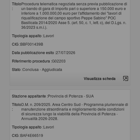
Titolo
Procedura telematica negoziata senza previa pubblicazione di
:
un bando di gara di importo pari o superiore a 150.000 euro e
inferiore a 1.000.000,00 euro per l'affidamento dei "lavori di
riqualificazione del campo sportivo Peppe Sabino" POC
Basilicata 2014/2020 Asse 5. (art. 50, c. 1, lett. c), del D.Lgs. n.
36/2023 s.m.i.).
Tipologia appalto :
Lavori
CIG :
BBF001439B
Data pubblicazione esito :
27/07/2026
Riferimento procedura :
G02203
Stato :
Conclusa - Aggiudicata
Visualizza scheda
Stazione appaltante :
Provincia di Potenza - SUA
Titolo
D.M. n. 209/2025. Area Centro Sud - Programma pluriennale di
:
manutenzione straordinaria e miglioramento delle condizioni
di sicurezza lungo la viabilità della Provincia di Potenza -
Annualità 2026-2028.
Tipologia appalto :
Lavori
CIG :
BAF4E66519