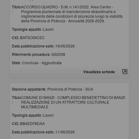
Titolo
ACCORDO QUADRO - D.M. n.141/2022. Area Centro -
:
Programma pluriennale di manutenzione straordinaria e
miglioramento delle condizioni di sicurezza lungo la viabilità
della Provincia di Potenza - Annualità 2026-2029.
Tipologia appalto :
Lavori
CIG :
BAF3C69CEC
Data pubblicazione esito :
16/06/2026
Riferimento procedura :
G02008
Stato :
Conclusa - Aggiudicata
Visualizza scheda
Stazione appaltante :
Provincia di Potenza - SUA
Titolo
COMUNE DI BANZI - COMPLESSO BENEDETTINO DI BANZI:
:
REALIZZAZIONE DI UN ATTRATTORE CULTURALE
MULTIMEDIALE
Tipologia appalto :
Lavori
CIG :
BB4EDF8DAA
Data pubblicazione esito :
11/06/2026