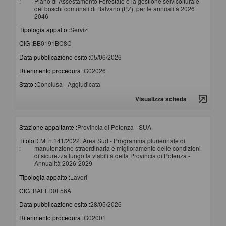
:
Piano di Assestamento Forestale e la gestione selvicolturale
dei boschi comunali di Balvano (PZ), per le annualità 2026
2046
Tipologia appalto :
Servizi
CIG :
BB0191BC8C
Data pubblicazione esito :
05/06/2026
Riferimento procedura :
G02026
Stato :
Conclusa - Aggiudicata
Visualizza scheda
Stazione appaltante :
Provincia di Potenza - SUA
Titolo
D.M. n.141/2022. Area Sud - Programma pluriennale di
:
manutenzione straordinaria e miglioramento delle condizioni
di sicurezza lungo la viabilità della Provincia di Potenza -
Annualità 2026-2029
Tipologia appalto :
Lavori
CIG :
BAEFD0F56A
Data pubblicazione esito :
28/05/2026
Riferimento procedura :
G02001