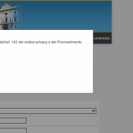
A
A
Grafica
Testo
Alto contrasto
A
i dell'art. 122 del codice privacy e del Provvedimento
e mediante l'utilizzo di elenco operatori economici secondo i
il collegamento "Visualizza Scheda".