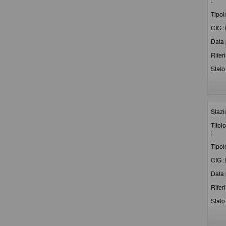
:
Tipol
CIG :
Data 
Rifer
Stato 
Stazi
Titolo
:
Tipol
CIG :
Data 
Rifer
Stato 