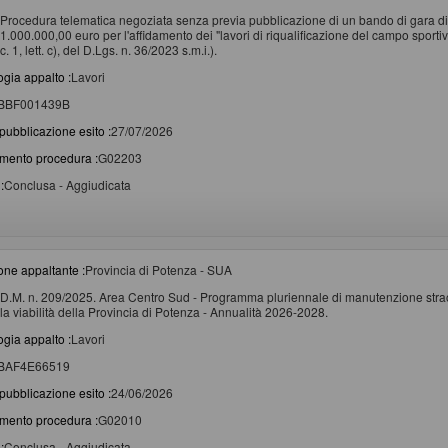
Procedura telematica negoziata senza previa pubblicazione di un bando di gara di 
1.000.000,00 euro per l'affidamento dei "lavori di riqualificazione del campo spor
c. 1, lett. c), del D.Lgs. n. 36/2023 s.m.i.).
ogia appalto :
Lavori
BBF001439B
pubblicazione esito :
27/07/2026
imento procedura :
G02203
:
Conclusa - Aggiudicata
one appaltante :
Provincia di Potenza - SUA
D.M. n. 209/2025. Area Centro Sud - Programma pluriennale di manutenzione straor
la viabilità della Provincia di Potenza - Annualità 2026-2028.
ogia appalto :
Lavori
BAF4E66519
pubblicazione esito :
24/06/2026
imento procedura :
G02010
:
Conclusa - Aggiudicata