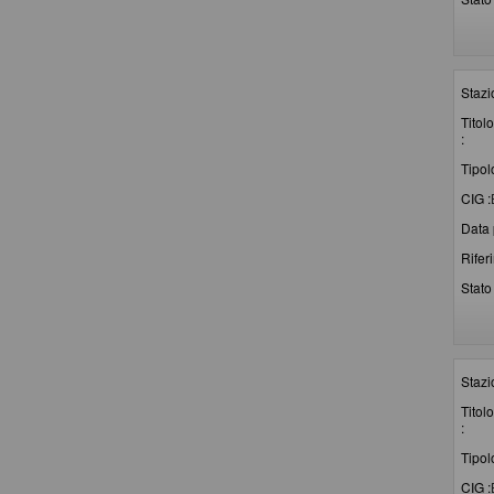
Stazi
Titolo
:
Tipol
CIG :
Data 
Rifer
Stato 
Stazi
Titolo
:
Tipol
CIG :