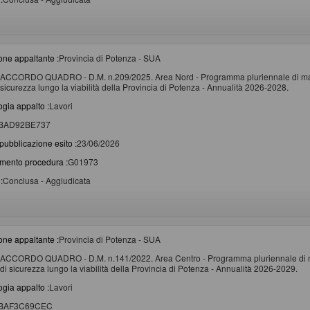
one appaltante :
Provincia di Potenza - SUA
ACCORDO QUADRO - D.M. n.209/2025. Area Nord - Programma pluriennale di manut
sicurezza lungo la viabilità della Provincia di Potenza - Annualità 2026-2028.
ogia appalto :
Lavori
BAD92BE737
pubblicazione esito :
23/06/2026
imento procedura :
G01973
:
Conclusa - Aggiudicata
one appaltante :
Provincia di Potenza - SUA
ACCORDO QUADRO - D.M. n.141/2022. Area Centro - Programma pluriennale di man
di sicurezza lungo la viabilità della Provincia di Potenza - Annualità 2026-2029.
ogia appalto :
Lavori
BAF3C69CEC