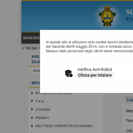
08/08/2026 06:12
In questo sito si utilizzano solo cookie tecnici stretta
del Garante dell'8 maggio 2014, non è richiesto alcun 
Sei qui:
Home
»
Elenco operatori economici
»
Esiti affidamenti
Nessun dato personale degli utenti viene memorizzato
AREA RISERVATA OPERATORE
E
ECONOMICO
Verifica Anti-Robot
Accedi - Registrati
Clicca per iniziare
INFORMAZIONI
ISTRUZIONI E MANUALI
Crit
F.A.Q.
COOKIES
Staz
PRIVACY
Titol
HELP DESK OPERATORI ECONOMICI
CIG 