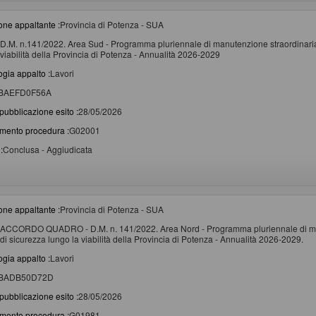
one appaltante :
Provincia di Potenza - SUA
D.M. n.141/2022. Area Sud - Programma pluriennale di manutenzione straordinaria 
viabilità della Provincia di Potenza - Annualità 2026-2029
ogia appalto :
Lavori
BAEFD0F56A
pubblicazione esito :
28/05/2026
imento procedura :
G02001
:
Conclusa - Aggiudicata
one appaltante :
Provincia di Potenza - SUA
ACCORDO QUADRO - D.M. n. 141/2022. Area Nord - Programma pluriennale di manu
di sicurezza lungo la viabilità della Provincia di Potenza - Annualità 2026-2029.
ogia appalto :
Lavori
BADB50D72D
pubblicazione esito :
28/05/2026
imento procedura :
G01981