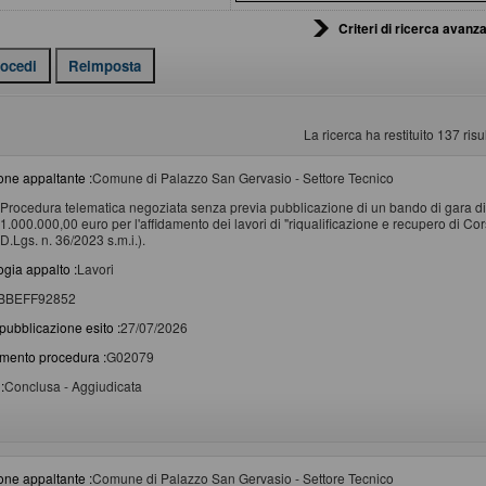
Criteri di ricerca avanza
La ricerca ha restituito 137 risul
one appaltante :
Comune di Palazzo San Gervasio - Settore Tecnico
Procedura telematica negoziata senza previa pubblicazione di un bando di gara di 
1.000.000,00 euro per l'affidamento dei lavori di "riqualificazione e recupero di Corso 
D.Lgs. n. 36/2023 s.m.i.).
ogia appalto :
Lavori
BBEFF92852
pubblicazione esito :
27/07/2026
imento procedura :
G02079
:
Conclusa - Aggiudicata
one appaltante :
Comune di Palazzo San Gervasio - Settore Tecnico