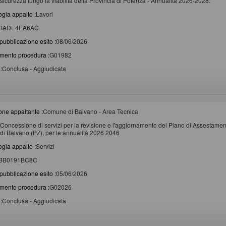
sicurezza lungo la viabilità della Provincia di Potenza - Annualità 2026-2028.
ogia appalto :
Lavori
BADE4EA6AC
pubblicazione esito :
08/06/2026
imento procedura :
G01982
:
Conclusa - Aggiudicata
one appaltante :
Comune di Balvano - Area Tecnica
Concessione di servizi per la revisione e l'aggiornamento del Piano di Assestament
di Balvano (PZ), per le annualità 2026 2046
ogia appalto :
Servizi
BB0191BC8C
pubblicazione esito :
05/06/2026
imento procedura :
G02026
:
Conclusa - Aggiudicata