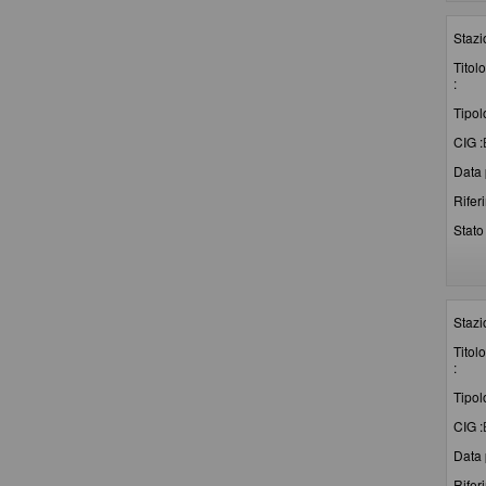
Stazi
Titolo
:
Tipol
CIG :
Data 
Rifer
Stato 
Stazi
Titolo
:
Tipol
CIG :
Data 
Rifer