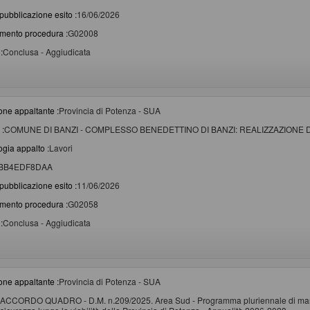
pubblicazione esito :
16/06/2026
imento procedura :
G02008
:
Conclusa - Aggiudicata
one appaltante :
Provincia di Potenza - SUA
 :
COMUNE DI BANZI - COMPLESSO BENEDETTINO DI BANZI: REALIZZAZIONE
ogia appalto :
Lavori
BB4EDF8DAA
pubblicazione esito :
11/06/2026
imento procedura :
G02058
:
Conclusa - Aggiudicata
one appaltante :
Provincia di Potenza - SUA
ACCORDO QUADRO - D.M. n.209/2025. Area Sud - Programma pluriennale di manute