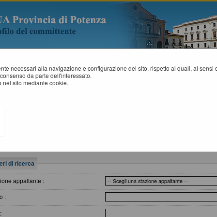
mente necessari alla navigazione e configurazione del sito, rispetto ai quali, ai sens
consenso da parte dell'interessato.
 nel sito mediante cookie.
SITI AFFIDAMENTI
All'interno di questa sezione è possibile consultare gli esiti di gare, condott
tempi previsti dalla normativa dei contratti.
I dati di dettaglio delle procedure pubbliche sono consultabili selezionando 
eri di ricerca
ione appaltante :
o :
: