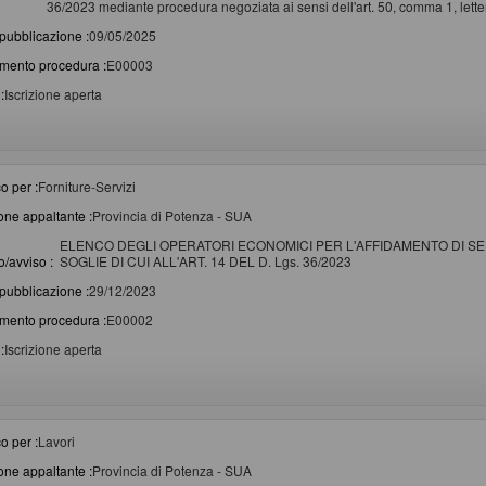
36/2023 mediante procedura negoziata ai sensi dell'art. 50, comma 1, letter
pubblicazione :
09/05/2025
imento procedura :
E00003
:
Iscrizione aperta
o per :
Forniture-Servizi
one appaltante :
Provincia di Potenza - SUA
ELENCO DEGLI OPERATORI ECONOMICI PER L'AFFIDAMENTO DI SER
/avviso :
SOGLIE DI CUI ALL'ART. 14 DEL D. Lgs. 36/2023
pubblicazione :
29/12/2023
imento procedura :
E00002
:
Iscrizione aperta
o per :
Lavori
one appaltante :
Provincia di Potenza - SUA