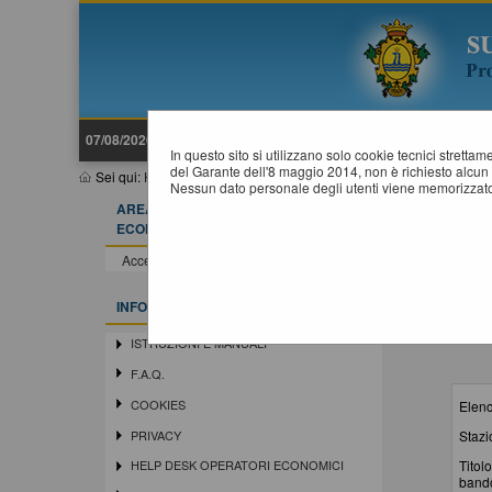
07/08/2026 16:52
In questo sito si utilizzano solo cookie tecnici stretta
del Garante dell'8 maggio 2014, non è richiesto alcun 
Sei qui:
Home
»
Elenco operatori economici
»
Bandi e avvisi d'is
Nessun dato personale degli utenti viene memorizzato
AREA RISERVATA OPERATORE
B
ECONOMICO
Accedi - Registrati
INFORMAZIONI
ISTRUZIONI E MANUALI
F.A.Q.
COOKIES
Elenc
Stazi
PRIVACY
Titolo
HELP DESK OPERATORI ECONOMICI
band