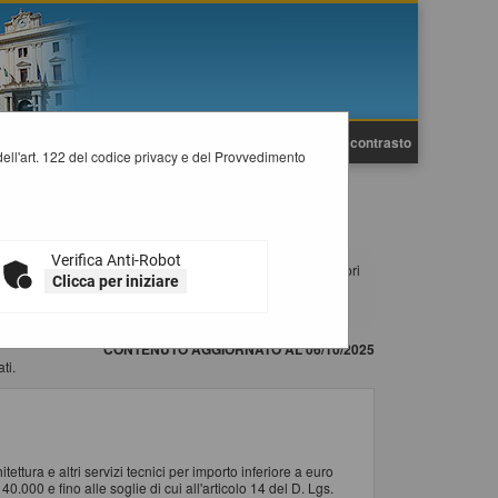
A
A
Grafica
Testo
Alto contrasto
A
i dell'art. 122 del codice privacy e del Provvedimento
NOMICI
Verifica Anti-Robot
pubblicati. Per richiedere l'iscrizione ad un elenco operatori
Clicca per iniziare
 la procedura di registrazione consultare il manuale alla
CONTENUTO AGGIORNATO AL 06/10/2025
ti.
ettura e altri servizi tecnici per importo inferiore a euro
.000 e fino alle soglie di cui all'articolo 14 del D. Lgs.