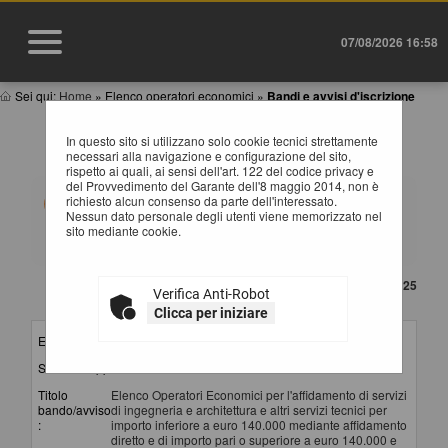
07/08/2026 16:58
Sei qui:
Home
»
Elenco operatori economici
»
Bandi e avvisi d'iscrizione
BANDI E AVVISI D'ISCRIZIONE PER ELENCHI
In questo sito si utilizzano solo cookie tecnici strettamente
OPERATORI ECONOMICI
necessari alla navigazione e configurazione del sito,
rispetto ai quali, ai sensi dell'art. 122 del codice privacy e
del Provvedimento del Garante dell'8 maggio 2014, non è
Elenco dei bandi d'iscrizione per gli elenchi operatori
richiesto alcun consenso da parte dell'interessato.
economici attualmente pubblicati. Per richiedere
Nessun dato personale degli utenti viene memorizzato nel
l'iscrizione ad un elenco operatori economici bisogna
sito mediante cookie.
essere registrati al portale, per maggiori dettagli
riguardo la procedura di registrazione consultare il
manuale alla voce "Accesso all'area riservata".
CONTENUTO AGGIORNATO AL 06/10/2025
Verifica Anti-Robot
La ricerca ha restituito 3 risultati.
Clicca per iniziare
Elenco per :
Servizi
Stazione appaltante :
Provincia di Potenza - SUA
Titolo
Elenco Operatori Economici per l'affidamento di servizi
bando/avviso
di ingegneria e architettura e altri servizi tecnici per
:
importo inferiore a euro 140.000 mediante affidamento
diretto e di importo pari o superiore a euro 140.000 e