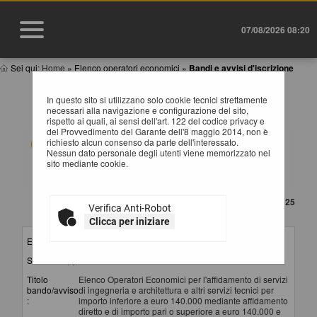
07/08/2026 08:20
Sei qui:
Home
»
Elenco operatori economici
»
Bandi e avvisi d'iscrizione
BANDI E AVVISI D'ISCRIZIONE PER ELENCHI
In questo sito si utilizzano solo cookie tecnici strettamente
OPERATORI ECONOMICI
necessari alla navigazione e configurazione del sito,
rispetto ai quali, ai sensi dell'art. 122 del codice privacy e
del Provvedimento del Garante dell'8 maggio 2014, non è
Elenco dei bandi d'iscrizione per gli elenchi operatori
richiesto alcun consenso da parte dell'interessato.
economici attualmente pubblicati. Per richiedere
Nessun dato personale degli utenti viene memorizzato nel
l'iscrizione ad un elenco operatori economici bisogna
sito mediante cookie.
essere registrati al portale, per maggiori dettagli
riguardo la procedura di registrazione consultare il
manuale alla voce "Accesso all'area riservata".
CONTENUTO AGGIORNATO AL 06/10/2025
Verifica Anti-Robot
La ricerca ha restituito 3 risultati.
Clicca per iniziare
Elenco per :
Servizi
Stazione appaltante :
Provincia di Potenza - SUA
Titolo
Elenco Operatori Economici per l'affidamento di servizi
bando/avviso
di ingegneria e architettura e altri servizi tecnici per
:
importo inferiore a euro 140.000 mediante affidamento
diretto e di importo pari o superiore a euro 140.000 e