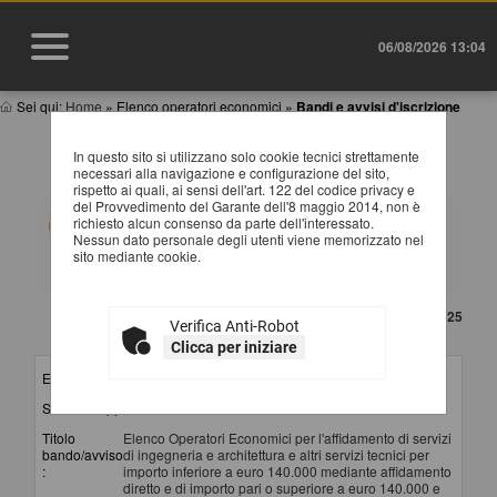
06/08/2026 13:04
Sei qui:
Home
»
Elenco operatori economici
»
Bandi e avvisi d'iscrizione
BANDI E AVVISI D'ISCRIZIONE PER ELENCHI
In questo sito si utilizzano solo cookie tecnici strettamente
OPERATORI ECONOMICI
necessari alla navigazione e configurazione del sito,
rispetto ai quali, ai sensi dell'art. 122 del codice privacy e
del Provvedimento del Garante dell'8 maggio 2014, non è
Elenco dei bandi d'iscrizione per gli elenchi operatori
richiesto alcun consenso da parte dell'interessato.
economici attualmente pubblicati. Per richiedere
Nessun dato personale degli utenti viene memorizzato nel
l'iscrizione ad un elenco operatori economici bisogna
sito mediante cookie.
essere registrati al portale, per maggiori dettagli
riguardo la procedura di registrazione consultare il
manuale alla voce "Accesso all'area riservata".
CONTENUTO AGGIORNATO AL 06/10/2025
Verifica Anti-Robot
La ricerca ha restituito 3 risultati.
Clicca per iniziare
Elenco per :
Servizi
Stazione appaltante :
Provincia di Potenza - SUA
Titolo
Elenco Operatori Economici per l'affidamento di servizi
bando/avviso
di ingegneria e architettura e altri servizi tecnici per
:
importo inferiore a euro 140.000 mediante affidamento
diretto e di importo pari o superiore a euro 140.000 e