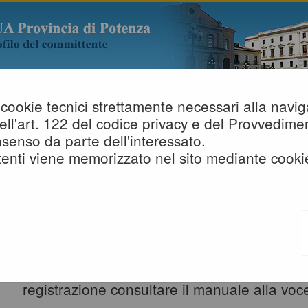
lo cookie tecnici strettamente necessari alla nav
i dell'art. 122 del codice privacy e del Provvedi
nomici
»
Bandi e avvisi d'iscrizione
senso da parte dell'interessato.
enti viene memorizzato nel sito mediante cooki
BANDI E AVVISI D'ISCRIZIONE PER
ECONOMICI
Elenco dei bandi d'iscrizione per gli elench
pubblicati. Per richiedere l'iscrizione ad u
essere registrati al portale, per maggiori de
registrazione consultare il manuale alla voce