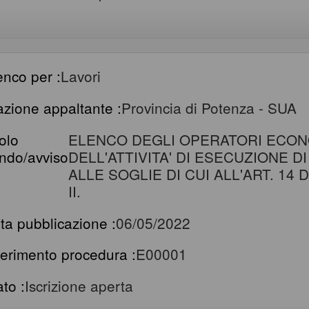
enco per :
Lavori
azione appaltante :
Provincia di Potenza - SUA
tolo
ELENCO DEGLI OPERATORI ECON
ndo/avviso
DELL'ATTIVITA' DI ESECUZIONE D
ALLE SOGLIE DI CUI ALL'ART. 14 D
II.
ta pubblicazione :
06/05/2022
ferimento procedura :
E00001
ato :
Iscrizione aperta