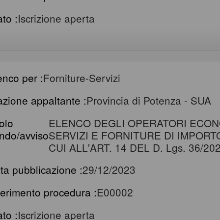
ato :
Iscrizione aperta
enco per :
Forniture-Servizi
azione appaltante :
Provincia di Potenza - SUA
tolo
ELENCO DEGLI OPERATORI ECONO
ndo/avviso
SERVIZI E FORNITURE DI IMPORT
CUI ALL'ART. 14 DEL D. Lgs. 36/20
ta pubblicazione :
29/12/2023
ferimento procedura :
E00002
ato :
Iscrizione aperta