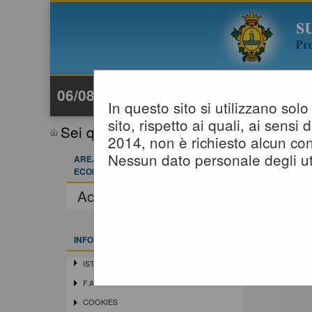
06/08/2026 14:44
In questo sito si utilizzano so
sito, rispetto ai quali, ai sens
Sei qui:
Home
»
Elenco operatori eco
2014, non è richiesto alcun con
Nessun dato personale degli ut
AREA RISERVATA OPERATORE
ECONOMICO
Accedi - Registrati
INFORMAZIONI
ISTRUZIONI E MANUALI
F.A.Q.
COOKIES