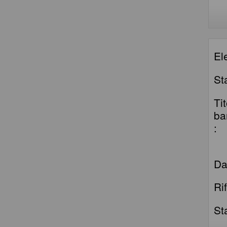
El
St
Ti
ba
:
Da
Ri
St