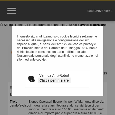
08/08/2026 10:18
Sei qui:
Home
»
Elenco operatori economici
»
Bandi e avvisi d'iscrizione
BANDI E AVVISI D'ISCRIZIONE PER ELENCHI
In questo sito si utilizzano solo cookie tecnici strettamente
OPERATORI ECONOMICI
necessari alla navigazione e configurazione del sito,
rispetto ai quali, ai sensi dell'art. 122 del codice privacy e
del Provvedimento del Garante dell'8 maggio 2014, non è
Elenco dei bandi d'iscrizione per gli elenchi operatori
richiesto alcun consenso da parte dell'interessato.
economici attualmente pubblicati. Per richiedere
Nessun dato personale degli utenti viene memorizzato nel
l'iscrizione ad un elenco operatori economici bisogna
sito mediante cookie.
essere registrati al portale, per maggiori dettagli
riguardo la procedura di registrazione consultare il
manuale alla voce "Accesso all'area riservata".
CONTENUTO AGGIORNATO AL 06/10/2025
Verifica Anti-Robot
La ricerca ha restituito 3 risultati.
Clicca per iniziare
Elenco per :
Servizi
Stazione appaltante :
Provincia di Potenza - SUA
Titolo
Elenco Operatori Economici per l'affidamento di servizi
bando/avviso
di ingegneria e architettura e altri servizi tecnici per
:
importo inferiore a euro 140.000 mediante affidamento
diretto e di importo pari o superiore a euro 140.000 e