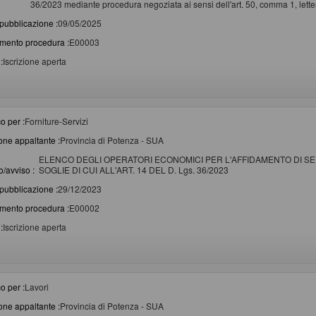
36/2023 mediante procedura negoziata ai sensi dell'art. 50, comma 1, letter
pubblicazione :
09/05/2025
imento procedura :
E00003
:
Iscrizione aperta
o per :
Forniture-Servizi
one appaltante :
Provincia di Potenza - SUA
ELENCO DEGLI OPERATORI ECONOMICI PER L'AFFIDAMENTO DI SER
/avviso :
SOGLIE DI CUI ALL'ART. 14 DEL D. Lgs. 36/2023
pubblicazione :
29/12/2023
imento procedura :
E00002
:
Iscrizione aperta
o per :
Lavori
one appaltante :
Provincia di Potenza - SUA