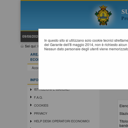
09/08/2026 11:16
In questo sito si utilizzano solo cookie tecnici stretta
del Garante dell'8 maggio 2014, non è richiesto alcun 
Sei qui:
Home
»
Elenco operatori economici
»
Bandi e avvisi d'is
Nessun dato personale degli utenti viene memorizzato
AREA RISERVATA OPERATORE
B
ECONOMICO
Accedi - Registrati
INFORMAZIONI
ISTRUZIONI E MANUALI
F.A.Q.
COOKIES
Elenc
Stazi
PRIVACY
Titolo
HELP DESK OPERATORI ECONOMICI
band