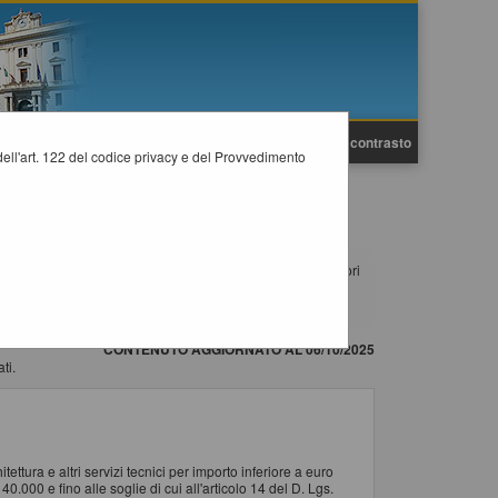
A
A
Grafica
Testo
Alto contrasto
A
i dell'art. 122 del codice privacy e del Provvedimento
NOMICI
pubblicati. Per richiedere l'iscrizione ad un elenco operatori
 la procedura di registrazione consultare il manuale alla
CONTENUTO AGGIORNATO AL 06/10/2025
ti.
ettura e altri servizi tecnici per importo inferiore a euro
.000 e fino alle soglie di cui all'articolo 14 del D. Lgs.