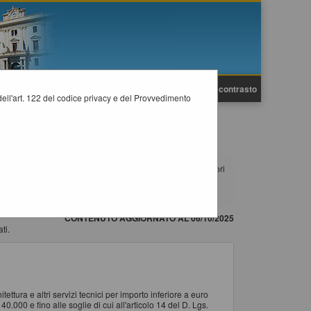
A
A
Grafica
Testo
Alto contrasto
A
i dell'art. 122 del codice privacy e del Provvedimento
NOMICI
pubblicati. Per richiedere l'iscrizione ad un elenco operatori
 la procedura di registrazione consultare il manuale alla
CONTENUTO AGGIORNATO AL 06/10/2025
ti.
ettura e altri servizi tecnici per importo inferiore a euro
.000 e fino alle soglie di cui all'articolo 14 del D. Lgs.