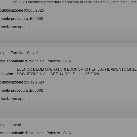
36/2023 mediante procedura negoziata ai sensi dell'art. 50, comma 1, letter
pubblicazione :
09/05/2025
imento procedura :
E00003
:
Iscrizione aperta
o per :
Forniture-Servizi
one appaltante :
Provincia di Potenza - SUA
ELENCO DEGLI OPERATORI ECONOMICI PER L'AFFIDAMENTO DI SER
/avviso :
SOGLIE DI CUI ALL'ART. 14 DEL D. Lgs. 36/2023
pubblicazione :
29/12/2023
imento procedura :
E00002
:
Iscrizione aperta
o per :
Lavori
one appaltante :
Provincia di Potenza - SUA