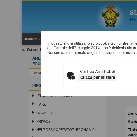
06/08/2026 07:16
In questo sito si utilizzano solo cookie tecnici stretta
del Garante dell'8 maggio 2014, non è richiesto alcun 
Sei qui:
Home
»
Elenco operatori economici
»
Bandi e avvisi d'is
Nessun dato personale degli utenti viene memorizzato
AREA RISERVATA OPERATORE
B
ECONOMICO
Verifica Anti-Robot
Accedi - Registrati
Clicca per iniziare
INFORMAZIONI
ISTRUZIONI E MANUALI
F.A.Q.
COOKIES
Elenc
Stazi
PRIVACY
Titolo
HELP DESK OPERATORI ECONOMICI
band