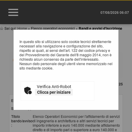
07/08/2026 06:07
Sei qui:
Home
»
Elenco operatori economici
»
Bandi e avvisi d'iscrizione
BANDI E AVVISI D'ISCRIZIONE PER ELENCHI
In questo sito si utilizzano solo cookie tecnici strettamente
OPERATORI ECONOMICI
necessari alla navigazione e configurazione del sito,
rispetto ai quali, ai sensi dell'art. 122 del codice privacy e
del Provvedimento del Garante dell'8 maggio 2014, non è
Elenco dei bandi d'iscrizione per gli elenchi operatori
richiesto alcun consenso da parte dell'interessato.
economici attualmente pubblicati. Per richiedere
Nessun dato personale degli utenti viene memorizzato nel
l'iscrizione ad un elenco operatori economici bisogna
sito mediante cookie.
essere registrati al portale, per maggiori dettagli
riguardo la procedura di registrazione consultare il
manuale alla voce "Accesso all'area riservata".
CONTENUTO AGGIORNATO AL 06/10/2025
Verifica Anti-Robot
La ricerca ha restituito 3 risultati.
Clicca per iniziare
Elenco per :
Servizi
Stazione appaltante :
Provincia di Potenza - SUA
Titolo
Elenco Operatori Economici per l'affidamento di servizi
bando/avviso
di ingegneria e architettura e altri servizi tecnici per
:
importo inferiore a euro 140.000 mediante affidamento
diretto e di importo pari o superiore a euro 140.000 e