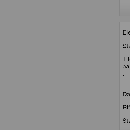
El
St
Ti
ba
:
Da
Ri
St