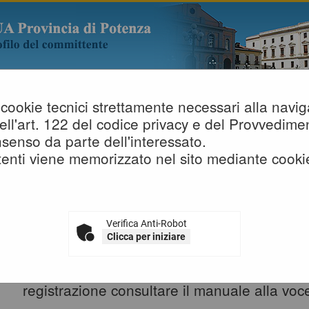
lo cookie tecnici strettamente necessari alla nav
i dell'art. 122 del codice privacy e del Provvedi
nomici
»
Bandi e avvisi d'iscrizione
senso da parte dell'interessato.
enti viene memorizzato nel sito mediante cooki
BANDI E AVVISI D'ISCRIZIONE PER
ECONOMICI
Verifica Anti-Robot
Elenco dei bandi d'iscrizione per gli elench
Clicca per iniziare
pubblicati. Per richiedere l'iscrizione ad u
essere registrati al portale, per maggiori de
registrazione consultare il manuale alla voce