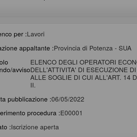
enco per :
Lavori
azione appaltante :
Provincia di Potenza - SUA
tolo
ELENCO DEGLI OPERATORI ECON
ndo/avviso
DELL'ATTIVITA' DI ESECUZIONE D
ALLE SOGLIE DI CUI ALL'ART. 14 D
II.
ta pubblicazione :
06/05/2022
ferimento procedura :
E00001
ato :
Iscrizione aperta