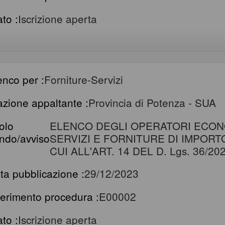
ato :
Iscrizione aperta
enco per :
Forniture-Servizi
azione appaltante :
Provincia di Potenza - SUA
tolo
ELENCO DEGLI OPERATORI ECONO
ndo/avviso
SERVIZI E FORNITURE DI IMPORT
CUI ALL'ART. 14 DEL D. Lgs. 36/20
ta pubblicazione :
29/12/2023
ferimento procedura :
E00002
ato :
Iscrizione aperta