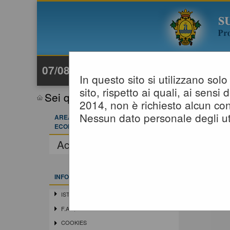
07/08/2026 07:18
In questo sito si utilizzano so
sito, rispetto ai quali, ai sens
Sei qui:
Home
»
Elenco operatori eco
2014, non è richiesto alcun con
Nessun dato personale degli ut
AREA RISERVATA OPERATORE
ECONOMICO
Accedi - Registrati
INFORMAZIONI
ISTRUZIONI E MANUALI
F.A.Q.
COOKIES