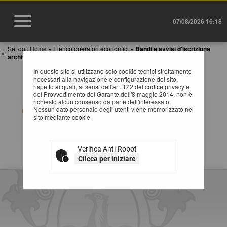
07/08/2026 16:18
Sei qui:
Home
»
Elenco operatori economici
»
Bandi e avvisi d'iscrizione
archiviati
In questo sito si utilizzano solo cookie tecnici strettamente
BANDI E AVVISI D'ISCRIZIONE ARCHIVIATI PER
necessari alla navigazione e configurazione del sito,
ELENCHI OPERATORI ECONOMICI
rispetto ai quali, ai sensi dell'art. 122 del codice privacy e
del Provvedimento del Garante dell'8 maggio 2014, non è
richiesto alcun consenso da parte dell'interessato.
Elenco dei bandi d'iscrizione archiviati per gli elenchi
Nessun dato personale degli utenti viene memorizzato nel
operatori.
sito mediante cookie.
Verifica Anti-Robot
La ricerca ha restituito 0 risultati.
Clicca per iniziare