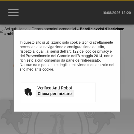
10/08/2026 13:20
Sei qui:
Home
»
Elenco operatori economici
»
Bandi e avvisi d'iscrizione
archiviati
In questo sito si utilizzano solo cookie tecnici strettamente
BANDI E AVVISI D'ISCRIZIONE ARCHIVIATI PER
necessari alla navigazione e configurazione del sito,
ELENCHI OPERATORI ECONOMICI
rispetto ai quali, ai sensi dell'art. 122 del codice privacy e
del Provvedimento del Garante dell'8 maggio 2014, non è
richiesto alcun consenso da parte dell'interessato.
Elenco dei bandi d'iscrizione archiviati per gli elenchi
Nessun dato personale degli utenti viene memorizzato nel
operatori.
sito mediante cookie.
Verifica Anti-Robot
La ricerca ha restituito 0 risultati.
Clicca per iniziare