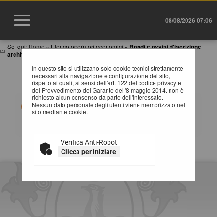
08/08/2026 07:06
Sei qui:
Home
»
Elenco operatori economici
»
Bandi e avvisi d'iscrizione
archiviati
In questo sito si utilizzano solo cookie tecnici strettamente
BANDI E AVVISI D'ISCRIZIONE ARCHIVIATI PER
necessari alla navigazione e configurazione del sito,
ELENCHI OPERATORI ECONOMICI
rispetto ai quali, ai sensi dell'art. 122 del codice privacy e
del Provvedimento del Garante dell'8 maggio 2014, non è
richiesto alcun consenso da parte dell'interessato.
Elenco dei bandi d'iscrizione archiviati per gli elenchi
Nessun dato personale degli utenti viene memorizzato nel
operatori.
sito mediante cookie.
Verifica Anti-Robot
La ricerca ha restituito 0 risultati.
Clicca per iniziare