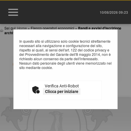
10/08/2026 09:23
Sei qui:
Home
»
Elenco operatori economici
»
Bandi e avvisi d'iscrizione
archiviati
In questo sito si utilizzano solo cookie tecnici strettamente
BANDI E AVVISI D'ISCRIZIONE ARCHIVIATI PER
necessari alla navigazione e configurazione del sito,
ELENCHI OPERATORI ECONOMICI
rispetto ai quali, ai sensi dell'art. 122 del codice privacy e
del Provvedimento del Garante dell'8 maggio 2014, non è
richiesto alcun consenso da parte dell'interessato.
Elenco dei bandi d'iscrizione archiviati per gli elenchi
Nessun dato personale degli utenti viene memorizzato nel
operatori.
sito mediante cookie.
Verifica Anti-Robot
La ricerca ha restituito 0 risultati.
Clicca per iniziare