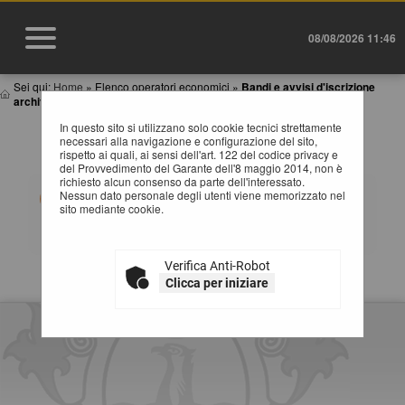
08/08/2026 11:46
Sei qui:
Home
»
Elenco operatori economici
»
Bandi e avvisi d'iscrizione
archiviati
In questo sito si utilizzano solo cookie tecnici strettamente
BANDI E AVVISI D'ISCRIZIONE ARCHIVIATI PER
necessari alla navigazione e configurazione del sito,
ELENCHI OPERATORI ECONOMICI
rispetto ai quali, ai sensi dell'art. 122 del codice privacy e
del Provvedimento del Garante dell'8 maggio 2014, non è
richiesto alcun consenso da parte dell'interessato.
Elenco dei bandi d'iscrizione archiviati per gli elenchi
Nessun dato personale degli utenti viene memorizzato nel
operatori.
sito mediante cookie.
Verifica Anti-Robot
La ricerca ha restituito 0 risultati.
Clicca per iniziare