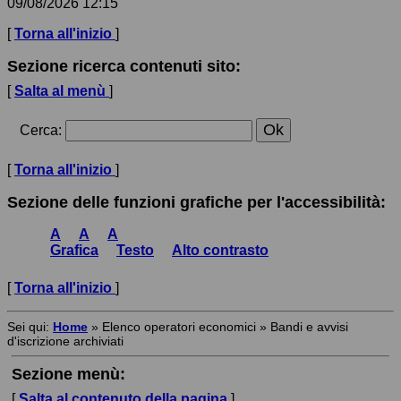
09/08/2026 12:15
[
Torna all'inizio
]
Sezione ricerca contenuti sito:
[
Salta al menù
]
Cerca
:
[
Torna all'inizio
]
Sezione delle funzioni grafiche per l'accessibilità:
A
A
A
Grafica
Testo
Alto contrasto
[
Torna all'inizio
]
Sei qui:
Home
»
Elenco operatori economici
»
Bandi e avvisi
d'iscrizione archiviati
Sezione menù:
[
Salta al contenuto della pagina
]