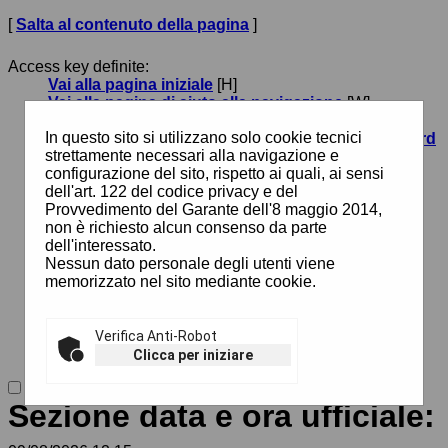
[
Salta al contenuto della pagina
]
Access key definite:
Vai alla pagina iniziale
[H]
Vai alla pagina di aiuto alla navigazione
[W]
Vai alla mappa del sito
[Y]
In questo sito si utilizzano solo cookie tecnici
Passa al testo con caratteri di dimensione standard
strettamente necessari alla navigazione e
[N]
configurazione del sito, rispetto ai quali, ai sensi
Passa al testo con caratteri di dimensione grande
dell'art. 122 del codice privacy e del
[B]
Provvedimento del Garante dell'8 maggio 2014,
Passa al testo con caratteri di dimensione molto
non è richiesto alcun consenso da parte
grande
[V]
dell'interessato.
Passa alla visualizzazione grafica
[G]
Nessun dato personale degli utenti viene
Passa alla visualizzazione solo testo
[T]
memorizzato nel sito mediante cookie.
Passa alla visualizzazione in alto contrasto e solo
testo
[X]
Salta alla ricerca di contenuti
[S]
Salta al menù
Verifica Anti-Robot
[1]
Salta al contenuto della pagina
[2]
Clicca per iniziare
Sezione data e ora ufficiale: