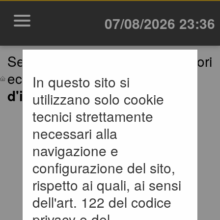
07/08/2026 23:36
Sei qui:
Home
»
Elenco operatori
economici
»
Bandi e avvisi
In questo sito si
d'iscrizione archiviati
utilizzano solo cookie
tecnici strettamente
BANDI E AVVISI
necessari alla
D'ISCRIZIONE
navigazione e
configurazione del sito,
ARCHIVIATI PER
rispetto ai quali, ai sensi
ELENCHI
dell'art. 122 del codice
OPERATORI
privacy e del