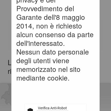
ECONOMICI
Provvedimento del
Garante dell'8 maggio
2014, non è richiesto
Elenco dei bandi
alcun consenso da parte
d'iscrizione archiviati per
dell'interessato.
gli elenchi operatori.
Nessun dato personale
degli utenti viene
La ricerca ha restituito 0
memorizzato nel sito
risultati.
mediante cookie.
Verifica Anti-Robot