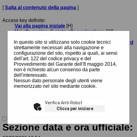
[
Salta al contenuto della pagina
]
Access key definite:
Vai alla pagina iniziale
[H]
Vai alla pagina di aiuto alla navigazione
[W]
Vai alla mappa del sito
[Y]
In questo sito si utilizzano solo cookie tecnici
Passa al testo con caratteri di dimensione standard
strettamente necessari alla navigazione e
[N]
configurazione del sito, rispetto ai quali, ai sensi
Passa al testo con caratteri di dimensione grande
dell'art. 122 del codice privacy e del
[B]
Provvedimento del Garante dell'8 maggio 2014,
Passa al testo con caratteri di dimensione molto
non è richiesto alcun consenso da parte
grande
[V]
dell'interessato.
Passa alla visualizzazione grafica
[G]
Nessun dato personale degli utenti viene
Passa alla visualizzazione solo testo
[T]
memorizzato nel sito mediante cookie.
Passa alla visualizzazione in alto contrasto e solo
testo
[X]
Salta alla ricerca di contenuti
[S]
Salta al menù
Verifica Anti-Robot
[1]
Salta al contenuto della pagina
[2]
Clicca per iniziare
Sezione data e ora ufficiale: