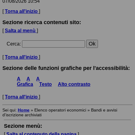
07/08/2026 10:54
[
Torna all'inizio
]
Sezione ricerca contenuti sito:
[
Salta al menù
]
Cerca
:
[
Torna all'inizio
]
Sezione delle funzioni grafiche per l'accessibilità:
A
A
A
Grafica
Testo
Alto contrasto
[
Torna all'inizio
]
Sei qui:
Home
»
Elenco operatori economici
»
Bandi e avvisi
d'iscrizione archiviati
Sezione menù:
[
Salta al contenuto della pagina
]