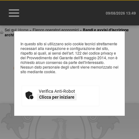
09/08/2026 13:49
Sei qui:
Home
»
Elenco operatori economici
»
Bandi e avvisi d'iscrizione
archiviati
In questo sito si utilizzano solo cookie tecnici strettamente
BANDI E AVVISI D'ISCRIZIONE ARCHIVIATI PER
necessari alla navigazione e configurazione del sito,
ELENCHI OPERATORI ECONOMICI
rispetto ai quali, ai sensi dell'art. 122 del codice privacy e
del Provvedimento del Garante dell'8 maggio 2014, non è
richiesto alcun consenso da parte dell'interessato.
Elenco dei bandi d'iscrizione archiviati per gli elenchi
Nessun dato personale degli utenti viene memorizzato nel
operatori.
sito mediante cookie.
Verifica Anti-Robot
La ricerca ha restituito 0 risultati.
Clicca per iniziare