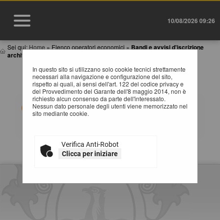
10/08/2026 09:26
Sei qui:
Home
»
Elenco operatori economici
»
Bandi e avvisi d'iscrizione
archiviati
In questo sito si utilizzano solo cookie tecnici strettamente
BANDI E AVVISI D'ISCRIZIONE ARCHIVIATI PER
necessari alla navigazione e configurazione del sito,
ELENCHI OPERATORI ECONOMICI
rispetto ai quali, ai sensi dell'art. 122 del codice privacy e
del Provvedimento del Garante dell'8 maggio 2014, non è
richiesto alcun consenso da parte dell'interessato.
Elenco dei bandi d'iscrizione archiviati per gli elenchi
Nessun dato personale degli utenti viene memorizzato nel
operatori.
sito mediante cookie.
Verifica Anti-Robot
La ricerca ha restituito 0 risultati.
Clicca per iniziare