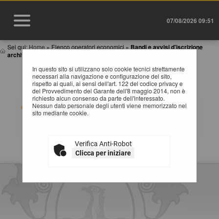
07/08/2026 09:51
Sei qui:
Home
»
Elenco operatori economici
»
Bandi e avvisi d'iscrizione
archiviati
In questo sito si utilizzano solo cookie tecnici strettamente
BANDI E AVVISI D'ISCRIZIONE ARCHIVIATI PER
necessari alla navigazione e configurazione del sito,
ELENCHI OPERATORI ECONOMICI
rispetto ai quali, ai sensi dell'art. 122 del codice privacy e
del Provvedimento del Garante dell'8 maggio 2014, non è
richiesto alcun consenso da parte dell'interessato.
Elenco dei bandi d'iscrizione archiviati per gli elenchi
Nessun dato personale degli utenti viene memorizzato nel
operatori.
sito mediante cookie.
Verifica Anti-Robot
La ricerca ha restituito 0 risultati.
Clicca per iniziare