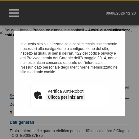
09/08/2026 12:23
Sei qui:
Home
»
Procedure d'appalto e contratti
»
Avvisi di aggiudicazione,
esiti e affida...
In questo sito si utilizzano solo cookie tecnici strettamente
DETTAGLIO ESITO DI GARA
necessari alla navigazione e configurazione del sito,
rispetto ai quali, ai sensi dell'art. 122 del codice privacy e
del Provvedimento del Garante dell'8 maggio 2014, non è
Questa funzionalità permette di visualizzare i dati di
richiesto alcun consenso da parte dell'interessato.
dettaglio dell'esito di gara selezionato, compresi i
Nessun dato personale degli utenti viene memorizzato nel
documenti. Premendo il pulsante "Lotti" si accede alle
sito mediante cookie.
informazioni di dettaglio dei lotti facenti parte della gara,
mentre premendo il pulsante "Bando di gara" si accede
al dettaglio del bando correlato all'esito in oggetto.
CONTENUTO AGGIORNATO AL 02/12/2025
Verifica Anti-Robot
Stazione appaltante
Clicca per iniziare
Denominazione :
Comune di Pietragalla - AREA N. 2 Tecnica
RUP :
Iacovera Maria Carmela
Dati generali
Titolo :
interruttori e quadro elettrico presso edificio scolastico 2 Giugno
- CIG: B920B87B85