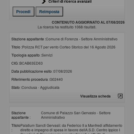
Criteri di ricerca avanzati
CONTENUTO AGGIORNATO AL 07/08/2026
La ricerca ha restituito 1068 risultati.
Stazione appaltante :
Comune di Forenza - Settore Amministrativo
Titolo :
Polizza RCT per vento Corteo Storico del 16 Agosto 2026
Tipologia appalto :
Servizi
CIG :
BCAB63ED63
Data pubblicazione esito :
07/08/2026
Riferimento procedura :
G02440
Stato :
Conclusa - Aggiudicata
Visualizza scheda
Stazione
Comune di Palazzo San Gervasio - Settore
appaltante :
Amministrativo
Titolo
Palatium Sancti Gervasii: da Federico II a Manfredi affidamento
:
diretto e impegno di spesa in favore dellA.S.D. Centro Ippico I