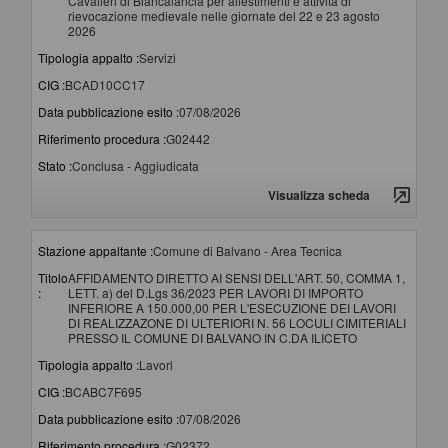
Cavalieri di Biancalancia per allestimenti e attività di
rievocazione medievale nelle giornate del 22 e 23 agosto
2026
Tipologia appalto :
Servizi
CIG :
BCAD10CC17
Data pubblicazione esito :
07/08/2026
Riferimento procedura :
G02442
Stato :
Conclusa - Aggiudicata
Visualizza scheda
Stazione appaltante :
Comune di Balvano - Area Tecnica
Titolo
AFFIDAMENTO DIRETTO AI SENSI DELL'ART. 50, COMMA 1,
:
LETT. a) del D.Lgs 36/2023 PER LAVORI DI IMPORTO
INFERIORE A 150.000,00 PER L'ESECUZIONE DEI LAVORI
DI REALIZZAZONE DI ULTERIORI N. 56 LOCULI CIMITERIALI
PRESSO IL COMUNE DI BALVANO IN C.DA ILICETO
Tipologia appalto :
Lavori
CIG :
BCABC7F695
Data pubblicazione esito :
07/08/2026
Riferimento procedura :
G02372