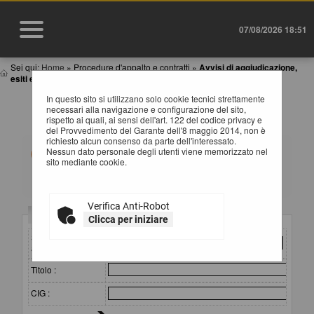
07/08/2026 18:51
Sei qui:
Home
»
Procedure d'appalto e contratti
»
Avvisi di aggiudicazione,
esiti e affida...
In questo sito si utilizzano solo cookie tecnici strettamente
AVVISI DI AGGIUDICAZIONE, ESITI E
necessari alla navigazione e configurazione del sito,
AFFIDAMENTI
rispetto ai quali, ai sensi dell'art. 122 del codice privacy e
del Provvedimento del Garante dell'8 maggio 2014, non è
richiesto alcun consenso da parte dell'interessato.
All'interno di questa sezione è possibile consultare gli
Nessun dato personale degli utenti viene memorizzato nel
esiti di gara secondo i tempi previsti dalla normativa dei
sito mediante cookie.
contratti.
I dati di dettaglio delle procedure pubbliche sono
consultabili selezionando il collegamento "Visualizza
Scheda".
Verifica Anti-Robot
Criteri di ricerca
Clicca per iniziare
Stazione
appaltante :
Titolo :
CIG :