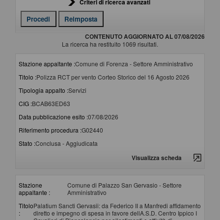
Criteri di ricerca avanzati
CONTENUTO AGGIORNATO AL 07/08/2026
La ricerca ha restituito 1069 risultati.
Stazione appaltante :
Comune di Forenza - Settore Amministrativo
Titolo :
Polizza RCT per vento Corteo Storico del 16 Agosto 2026
Tipologia appalto :
Servizi
CIG :
BCAB63ED63
Data pubblicazione esito :
07/08/2026
Riferimento procedura :
G02440
Stato :
Conclusa - Aggiudicata
Visualizza scheda
Stazione
Comune di Palazzo San Gervasio - Settore
appaltante :
Amministrativo
Titolo
Palatium Sancti Gervasii: da Federico II a Manfredi affidamento
:
diretto e impegno di spesa in favore dellA.S.D. Centro Ippico I