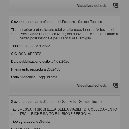
Visualizza scheda
Stazione appaltante :
Comune di Forenza - Settore Tecnico
Titolo
Incarico professionale relativo alla redazione dell'Attestato di
:
Prestazione Energetica (APE) del nuovo edificio da destinare a
centro polifunzionale per i servizi alla famiglia
Tipologia appalto :
Servizi
CIG :
BCA18EEBE2
Data pubblicazione esito :
04/08/2026
Riferimento procedura :
G02433
Stato :
Conclusa - Aggiudicata
Visualizza scheda
Stazione appaltante :
Comune di San Fele - Settore Tecnico
Titolo
MESSA IN SICUREZZA DELLA VIABILIT DI COLLEGAMENTO
:
TRA IL RIONE S.VITO E IL RIONE PERGOLA.
Tipologia appalto :
Servizi
CIG :
BCA1D9D955