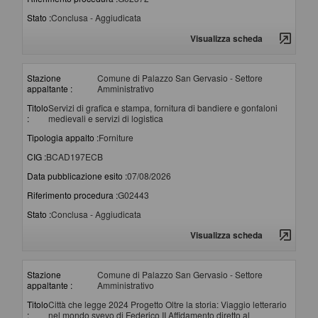
Stato :
Conclusa - Aggiudicata
Visualizza scheda
Stazione
Comune di Palazzo San Gervasio - Settore
appaltante :
Amministrativo
Titolo
Servizi di grafica e stampa, fornitura di bandiere e gonfaloni
:
medievali e servizi di logistica
Tipologia appalto :
Forniture
CIG :
BCAD197ECB
Data pubblicazione esito :
07/08/2026
Riferimento procedura :
G02443
Stato :
Conclusa - Aggiudicata
Visualizza scheda
Stazione
Comune di Palazzo San Gervasio - Settore
appaltante :
Amministrativo
Titolo
Città che legge 2024 Progetto Oltre la storia: Viaggio letterario
:
nel mondo svevo di Federico II Affidamento diretto al