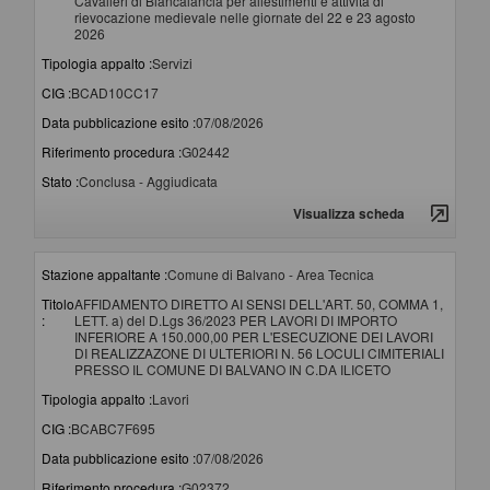
Cavalieri di Biancalancia per allestimenti e attività di
rievocazione medievale nelle giornate del 22 e 23 agosto
2026
Tipologia appalto :
Servizi
CIG :
BCAD10CC17
Data pubblicazione esito :
07/08/2026
Riferimento procedura :
G02442
Stato :
Conclusa - Aggiudicata
Visualizza scheda
Stazione appaltante :
Comune di Balvano - Area Tecnica
Titolo
AFFIDAMENTO DIRETTO AI SENSI DELL'ART. 50, COMMA 1,
:
LETT. a) del D.Lgs 36/2023 PER LAVORI DI IMPORTO
INFERIORE A 150.000,00 PER L'ESECUZIONE DEI LAVORI
DI REALIZZAZONE DI ULTERIORI N. 56 LOCULI CIMITERIALI
PRESSO IL COMUNE DI BALVANO IN C.DA ILICETO
Tipologia appalto :
Lavori
CIG :
BCABC7F695
Data pubblicazione esito :
07/08/2026
Riferimento procedura :
G02372