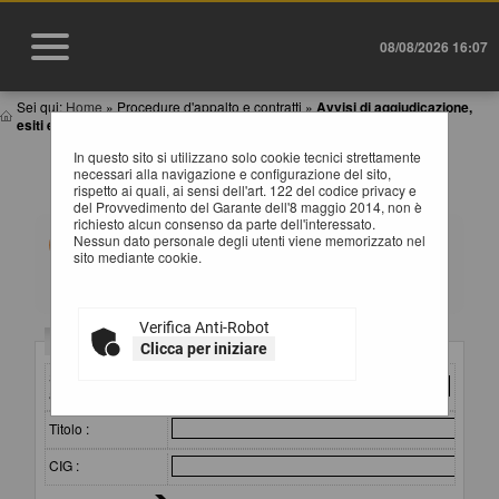
08/08/2026 16:07
Sei qui:
Home
»
Procedure d'appalto e contratti
»
Avvisi di aggiudicazione,
esiti e affida...
In questo sito si utilizzano solo cookie tecnici strettamente
AVVISI DI AGGIUDICAZIONE, ESITI E
necessari alla navigazione e configurazione del sito,
AFFIDAMENTI
rispetto ai quali, ai sensi dell'art. 122 del codice privacy e
del Provvedimento del Garante dell'8 maggio 2014, non è
richiesto alcun consenso da parte dell'interessato.
All'interno di questa sezione è possibile consultare gli
Nessun dato personale degli utenti viene memorizzato nel
esiti di gara secondo i tempi previsti dalla normativa dei
sito mediante cookie.
contratti.
I dati di dettaglio delle procedure pubbliche sono
consultabili selezionando il collegamento "Visualizza
Scheda".
Verifica Anti-Robot
Criteri di ricerca
Clicca per iniziare
Stazione
appaltante :
Titolo :
CIG :