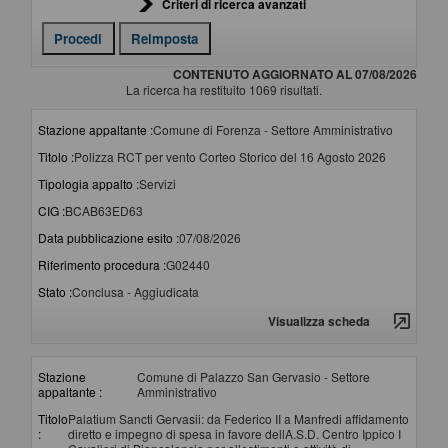
Criteri di ricerca avanzati
CONTENUTO AGGIORNATO AL 07/08/2026
La ricerca ha restituito 1069 risultati.
Stazione appaltante :
Comune di Forenza - Settore Amministrativo
Titolo :
Polizza RCT per vento Corteo Storico del 16 Agosto 2026
Tipologia appalto :
Servizi
CIG :
BCAB63ED63
Data pubblicazione esito :
07/08/2026
Riferimento procedura :
G02440
Stato :
Conclusa - Aggiudicata
Visualizza scheda
Stazione
Comune di Palazzo San Gervasio - Settore
appaltante :
Amministrativo
Titolo
Palatium Sancti Gervasii: da Federico II a Manfredi affidamento
:
diretto e impegno di spesa in favore dellA.S.D. Centro Ippico I