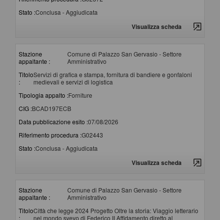
Stato :
Conclusa - Aggiudicata
Visualizza scheda
Stazione
Comune di Palazzo San Gervasio - Settore
appaltante :
Amministrativo
Titolo
Servizi di grafica e stampa, fornitura di bandiere e gonfaloni
:
medievali e servizi di logistica
Tipologia appalto :
Forniture
CIG :
BCAD197ECB
Data pubblicazione esito :
07/08/2026
Riferimento procedura :
G02443
Stato :
Conclusa - Aggiudicata
Visualizza scheda
Stazione
Comune di Palazzo San Gervasio - Settore
appaltante :
Amministrativo
Titolo
Città che legge 2024 Progetto Oltre la storia: Viaggio letterario
:
nel mondo svevo di Federico II Affidamento diretto al