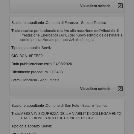
Visualizza scheda
Stazione appaltante :
Comune di Forenza - Settore Tecnico
Titolo
Incarico professionale relativo alla redazione dell'Attestato di
:
Prestazione Energetica (APE) del nuovo edificio da destinare a
centro polifunzionale per i servizi alla famiglia
Tipologia appalto :
Servizi
CIG :
BCA18EEBE2
Data pubblicazione esito :
04/08/2026
Riferimento procedura :
G02433
Stato :
Conclusa - Aggiudicata
Visualizza scheda
Stazione appaltante :
Comune di San Fele - Settore Tecnico
Titolo
MESSA IN SICUREZZA DELLA VIABILIT DI COLLEGAMENTO
:
TRA IL RIONE S.VITO E IL RIONE PERGOLA.
Tipologia appalto :
Servizi
CIG :
BCA1D9D955