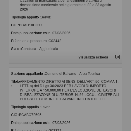
Cavalieri di Biancalancia per allestimenti e attività di
rievocazione medievale nelle giornate del 22 e 23 agosto
2026
Tipologia appalto :
Servizi
CIG :
BCAD10CC17
Data pubblicazione esito :
07/08/2026
Riferimento procedura :
G02442
Stato :
Conclusa - Aggiudicata
Visualizza scheda
Stazione appaltante :
Comune di Balvano - Area Tecnica
Titolo
AFFIDAMENTO DIRETTO AI SENSI DELL'ART. 50, COMMA 1,
:
LETT. a) del D.Lgs 36/2023 PER LAVORI DI IMPORTO
INFERIORE A 150.000,00 PER L'ESECUZIONE DEI LAVORI
DI REALIZZAZONE DI ULTERIORI N. 56 LOCULI CIMITERIALI
PRESSO IL COMUNE DI BALVANO IN C.DA ILICETO
Tipologia appalto :
Lavori
CIG :
BCABC7F695
Data pubblicazione esito :
07/08/2026
Riferimento procedura :
G02372