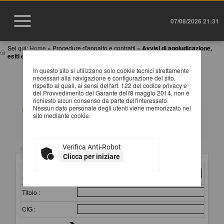
07/08/2026 21:31
Sei qui:
Home
»
Procedure d'appalto e contratti
»
Avvisi di aggiudicazione,
esiti e affida...
In questo sito si utilizzano solo cookie tecnici strettamente
AVVISI DI AGGIUDICAZIONE, ESITI E
necessari alla navigazione e configurazione del sito,
AFFIDAMENTI
rispetto ai quali, ai sensi dell'art. 122 del codice privacy e
del Provvedimento del Garante dell'8 maggio 2014, non è
richiesto alcun consenso da parte dell'interessato.
All'interno di questa sezione è possibile consultare gli
Nessun dato personale degli utenti viene memorizzato nel
esiti di gara secondo i tempi previsti dalla normativa dei
sito mediante cookie.
contratti.
I dati di dettaglio delle procedure pubbliche sono
consultabili selezionando il collegamento "Visualizza
Scheda".
Verifica Anti-Robot
Criteri di ricerca
Clicca per iniziare
Stazione
appaltante :
Titolo :
CIG :