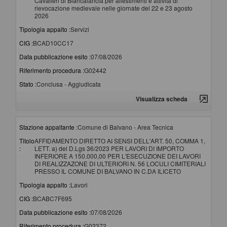
Cavalieri di Biancalancia per allestimenti e attività di
rievocazione medievale nelle giornate del 22 e 23 agosto
2026
Tipologia appalto :
Servizi
CIG :
BCAD10CC17
Data pubblicazione esito :
07/08/2026
Riferimento procedura :
G02442
Stato :
Conclusa - Aggiudicata
Visualizza scheda
Stazione appaltante :
Comune di Balvano - Area Tecnica
Titolo
AFFIDAMENTO DIRETTO AI SENSI DELL'ART. 50, COMMA 1,
:
LETT. a) del D.Lgs 36/2023 PER LAVORI DI IMPORTO
INFERIORE A 150.000,00 PER L'ESECUZIONE DEI LAVORI
DI REALIZZAZONE DI ULTERIORI N. 56 LOCULI CIMITERIALI
PRESSO IL COMUNE DI BALVANO IN C.DA ILICETO
Tipologia appalto :
Lavori
CIG :
BCABC7F695
Data pubblicazione esito :
07/08/2026
Riferimento procedura :
G02372