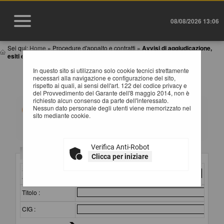
08/08/2026 13:06
Sei qui:
Home
»
Procedure d'appalto e contratti
»
Avvisi di aggiudicazione,
esiti e affida...
In questo sito si utilizzano solo cookie tecnici strettamente
AVVISI DI AGGIUDICAZIONE, ESITI E
necessari alla navigazione e configurazione del sito,
AFFIDAMENTI
rispetto ai quali, ai sensi dell'art. 122 del codice privacy e
del Provvedimento del Garante dell'8 maggio 2014, non è
richiesto alcun consenso da parte dell'interessato.
All'interno di questa sezione è possibile consultare gli
Nessun dato personale degli utenti viene memorizzato nel
esiti di gara secondo i tempi previsti dalla normativa dei
sito mediante cookie.
contratti.
I dati di dettaglio delle procedure pubbliche sono
consultabili selezionando il collegamento "Visualizza
Scheda".
Verifica Anti-Robot
Criteri di ricerca
Clicca per iniziare
Stazione
appaltante :
Titolo :
CIG :