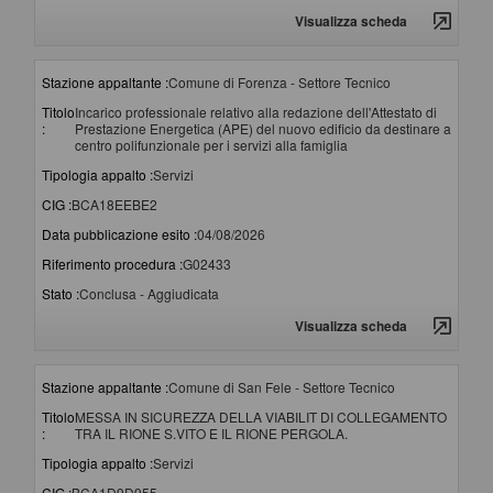
Visualizza scheda
Stazione appaltante :
Comune di Forenza - Settore Tecnico
Titolo
Incarico professionale relativo alla redazione dell'Attestato di
:
Prestazione Energetica (APE) del nuovo edificio da destinare a
centro polifunzionale per i servizi alla famiglia
Tipologia appalto :
Servizi
CIG :
BCA18EEBE2
Data pubblicazione esito :
04/08/2026
Riferimento procedura :
G02433
Stato :
Conclusa - Aggiudicata
Visualizza scheda
Stazione appaltante :
Comune di San Fele - Settore Tecnico
Titolo
MESSA IN SICUREZZA DELLA VIABILIT DI COLLEGAMENTO
:
TRA IL RIONE S.VITO E IL RIONE PERGOLA.
Tipologia appalto :
Servizi
CIG :
BCA1D9D955