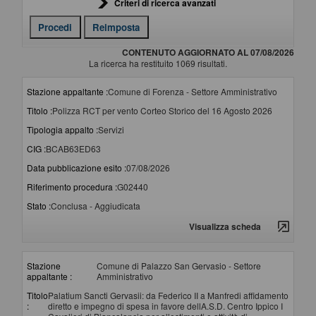
Criteri di ricerca avanzati
CONTENUTO AGGIORNATO AL 07/08/2026
La ricerca ha restituito 1069 risultati.
Stazione appaltante :
Comune di Forenza - Settore Amministrativo
Titolo :
Polizza RCT per vento Corteo Storico del 16 Agosto 2026
Tipologia appalto :
Servizi
CIG :
BCAB63ED63
Data pubblicazione esito :
07/08/2026
Riferimento procedura :
G02440
Stato :
Conclusa - Aggiudicata
Visualizza scheda
Stazione
Comune di Palazzo San Gervasio - Settore
appaltante :
Amministrativo
Titolo
Palatium Sancti Gervasii: da Federico II a Manfredi affidamento
:
diretto e impegno di spesa in favore dellA.S.D. Centro Ippico I