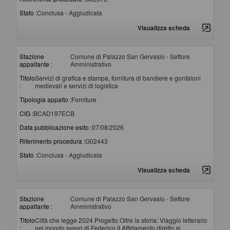
Stato :
Conclusa - Aggiudicata
Visualizza scheda
Stazione
Comune di Palazzo San Gervasio - Settore
appaltante :
Amministrativo
Titolo
Servizi di grafica e stampa, fornitura di bandiere e gonfaloni
:
medievali e servizi di logistica
Tipologia appalto :
Forniture
CIG :
BCAD197ECB
Data pubblicazione esito :
07/08/2026
Riferimento procedura :
G02443
Stato :
Conclusa - Aggiudicata
Visualizza scheda
Stazione
Comune di Palazzo San Gervasio - Settore
appaltante :
Amministrativo
Titolo
Città che legge 2024 Progetto Oltre la storia: Viaggio letterario
:
nel mondo svevo di Federico II Affidamento diretto al