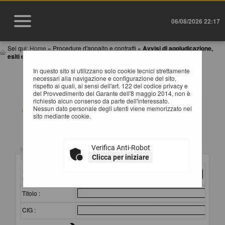
06/08/2026 22:17
Sei qui:
Home
»
Procedure d'appalto e contratti
»
Avvisi di aggiudicazione,
esiti e affida...
In questo sito si utilizzano solo cookie tecnici strettamente
AVVISI DI AGGIUDICAZIONE, ESITI E
necessari alla navigazione e configurazione del sito,
AFFIDAMENTI
rispetto ai quali, ai sensi dell'art. 122 del codice privacy e
del Provvedimento del Garante dell'8 maggio 2014, non è
richiesto alcun consenso da parte dell'interessato.
All'interno di questa sezione è possibile consultare gli
Nessun dato personale degli utenti viene memorizzato nel
esiti di gara secondo i tempi previsti dalla normativa dei
sito mediante cookie.
contratti.
I dati di dettaglio delle procedure pubbliche sono
consultabili selezionando il collegamento "Visualizza
Scheda".
Verifica Anti-Robot
Criteri di ricerca
Clicca per iniziare
Stazione
appaltante :
Titolo :
CIG :