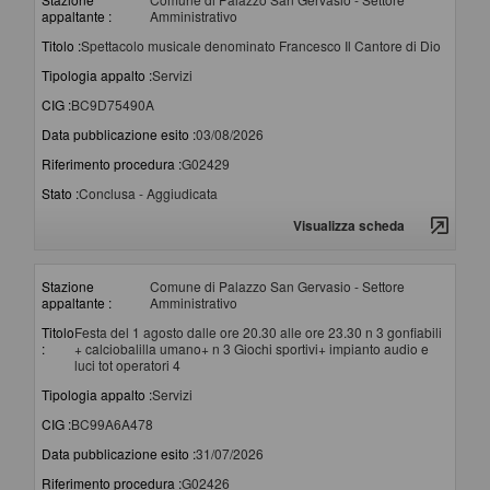
appaltante :
Amministrativo
Titolo :
Spettacolo musicale denominato Francesco Il Cantore di Dio
Tipologia appalto :
Servizi
CIG :
BC9D75490A
Data pubblicazione esito :
03/08/2026
Riferimento procedura :
G02429
Stato :
Conclusa - Aggiudicata
Visualizza scheda
Stazione
Comune di Palazzo San Gervasio - Settore
appaltante :
Amministrativo
Titolo
Festa del 1 agosto dalle ore 20.30 alle ore 23.30 n 3 gonfiabili
:
+ calciobalilla umano+ n 3 Giochi sportivi+ impianto audio e
luci tot operatori 4
Tipologia appalto :
Servizi
CIG :
BC99A6A478
Data pubblicazione esito :
31/07/2026
Riferimento procedura :
G02426