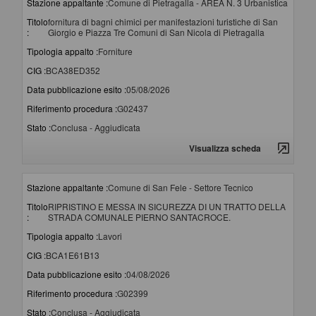
Stazione appaltante :
Comune di Pietragalla - AREA N. 3 Urbanistica
Titolo
fornitura di bagni chimici per manifestazioni turistiche di San
:
Giorgio e Piazza Tre Comuni di San Nicola di Pietragalla
Tipologia appalto :
Forniture
CIG :
BCA38ED352
Data pubblicazione esito :
05/08/2026
Riferimento procedura :
G02437
Stato :
Conclusa - Aggiudicata
Visualizza scheda
Stazione appaltante :
Comune di San Fele - Settore Tecnico
Titolo
RIPRISTINO E MESSA IN SICUREZZA DI UN TRATTO DELLA
:
STRADA COMUNALE PIERNO SANTACROCE.
Tipologia appalto :
Lavori
CIG :
BCA1E61B13
Data pubblicazione esito :
04/08/2026
Riferimento procedura :
G02399
Stato :
Conclusa - Aggiudicata