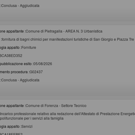
:
Conclusa - Aggiudicata
one appaltante :
Comune di Pietragalla - AREA N. 3 Urbanistica
 :
fornitura di bagni chimici per manifestazioni turistiche di San Giorgio e Piazza Tr
ogia appalto :
Forniture
BCA38ED352
pubblicazione esito :
05/08/2026
imento procedura :
G02437
:
Conclusa - Aggiudicata
one appaltante :
Comune di Forenza - Settore Tecnico
Incarico professionale relativo alla redazione dell'Attestato di Prestazione Energet
polifunzionale per i servizi alla famiglia
ogia appalto :
Servizi
BCA18EEBE2