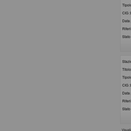
Tipol
CIG :
Data 
Rifer
Stato 
Stazi
Titolo
Tipol
CIG :
Data 
Rifer
Stato 
Visual