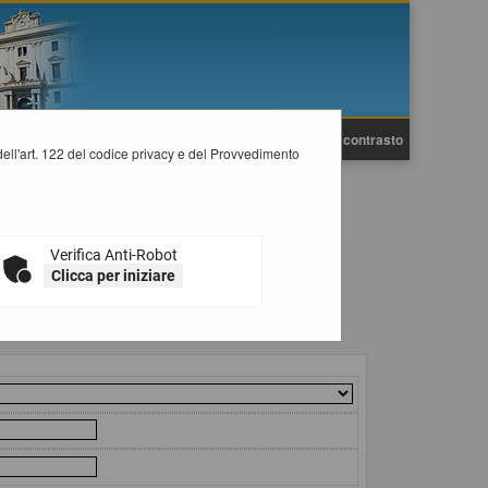
A
A
Grafica
Testo
Alto contrasto
A
i dell'art. 122 del codice privacy e del Provvedimento
Verifica Anti-Robot
tempi previsti dalla normativa dei contratti.
Clicca per iniziare
il collegamento "Visualizza Scheda".