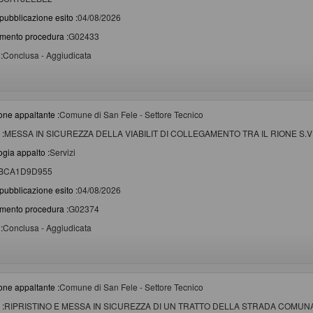
pubblicazione esito :
04/08/2026
imento procedura :
G02433
:
Conclusa - Aggiudicata
one appaltante :
Comune di San Fele - Settore Tecnico
 :
MESSA IN SICUREZZA DELLA VIABILIT DI COLLEGAMENTO TRA IL RIONE S.V
ogia appalto :
Servizi
BCA1D9D955
pubblicazione esito :
04/08/2026
imento procedura :
G02374
:
Conclusa - Aggiudicata
one appaltante :
Comune di San Fele - Settore Tecnico
 :
RIPRISTINO E MESSA IN SICUREZZA DI UN TRATTO DELLA STRADA COMU