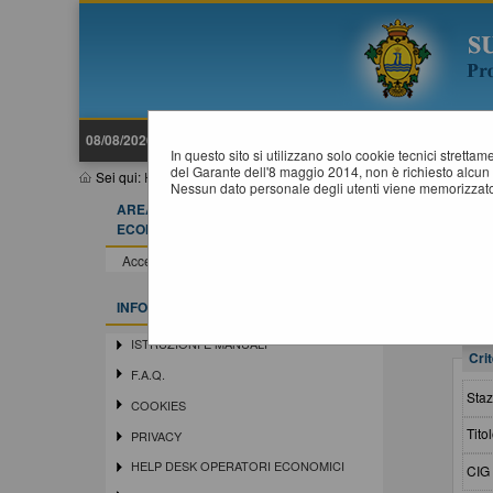
08/08/2026 10:25
In questo sito si utilizzano solo cookie tecnici stretta
del Garante dell'8 maggio 2014, non è richiesto alcun 
Sei qui:
Home
»
Procedure d'appalto e contratti
»
Avvisi di aggiudi
Nessun dato personale degli utenti viene memorizzato
AREA RISERVATA OPERATORE
A
ECONOMICO
Accedi - Registrati
INFORMAZIONI
ISTRUZIONI E MANUALI
Crit
F.A.Q.
Staz
COOKIES
Titol
PRIVACY
HELP DESK OPERATORI ECONOMICI
CIG 