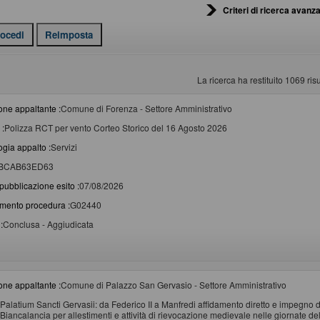
Criteri di ricerca avanza
La ricerca ha restituito 1069 risul
one appaltante :
Comune di Forenza - Settore Amministrativo
 :
Polizza RCT per vento Corteo Storico del 16 Agosto 2026
ogia appalto :
Servizi
BCAB63ED63
pubblicazione esito :
07/08/2026
imento procedura :
G02440
:
Conclusa - Aggiudicata
one appaltante :
Comune di Palazzo San Gervasio - Settore Amministrativo
Palatium Sancti Gervasii: da Federico II a Manfredi affidamento diretto e impegno di
Biancalancia per allestimenti e attività di rievocazione medievale nelle giornate d