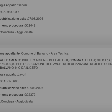
ogia appalto :
Servizi
BCAD10CC17
pubblicazione esito :
07/08/2026
imento procedura :
G02442
:
Conclusa - Aggiudicata
one appaltante :
Comune di Balvano - Area Tecnica
AFFIDAMENTO DIRETTO AI SENSI DELL'ART. 50, COMMA 1, LETT. a) del D.Lgs
150.000,00 PER L'ESECUZIONE DEI LAVORI DI REALIZZAZONE DI ULTERIORI 
BALVANO IN C.DA ILICETO
ogia appalto :
Lavori
BCABC7F695
pubblicazione esito :
07/08/2026
imento procedura :
G02372
:
Conclusa - Aggiudicata