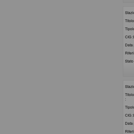
Stazi
Titolo
Tipol
CIG :
Data 
Rifer
Stato 
Stazi
Titolo
:
Tipol
CIG :
Data 
Rifer