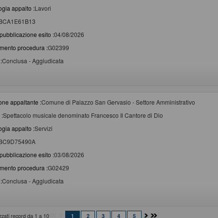
ogia appalto :
Lavori
BCA1E61B13
pubblicazione esito :
04/08/2026
imento procedura :
G02399
:
Conclusa - Aggiudicata
one appaltante :
Comune di Palazzo San Gervasio - Settore Amministrativo
 :
Spettacolo musicale denominato Francesco Il Cantore di Dio
ogia appalto :
Servizi
BC9D75490A
pubblicazione esito :
03/08/2026
imento procedura :
G02429
:
Conclusa - Aggiudicata
izzati record da 1 a 10