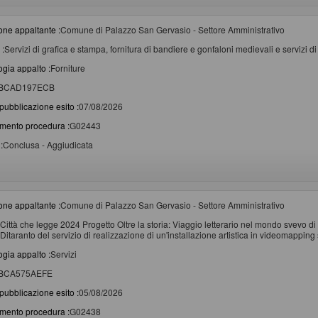
one appaltante :
Comune di Palazzo San Gervasio - Settore Amministrativo
 :
Servizi di grafica e stampa, fornitura di bandiere e gonfaloni medievali e servizi di 
ogia appalto :
Forniture
BCAD197ECB
pubblicazione esito :
07/08/2026
imento procedura :
G02443
:
Conclusa - Aggiudicata
one appaltante :
Comune di Palazzo San Gervasio - Settore Amministrativo
Città che legge 2024 Progetto Oltre la storia: Viaggio letterario nel mondo svevo di
Ditaranto del servizio di realizzazione di un'installazione artistica in videomapping
ogia appalto :
Servizi
BCA575AEFE
pubblicazione esito :
05/08/2026
imento procedura :
G02438