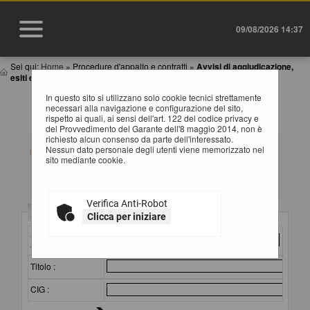
09/08/2026 14:37
Sei qui:
Home
»
Procedure d'appalto e contratti
»
Avvisi di aggiudicazione,
esiti e affida...
In questo sito si utilizzano solo cookie tecnici strettamente
AVVISI DI AGGIUDICAZIONE, ESITI E
necessari alla navigazione e configurazione del sito,
AFFIDAMENTI
rispetto ai quali, ai sensi dell'art. 122 del codice privacy e
del Provvedimento del Garante dell'8 maggio 2014, non è
richiesto alcun consenso da parte dell'interessato.
All'interno di questa sezione è possibile consultare gli
Nessun dato personale degli utenti viene memorizzato nel
esiti di gara secondo i tempi previsti dalla normativa dei
sito mediante cookie.
contratti.
I dati di dettaglio delle procedure pubbliche sono
consultabili selezionando il collegamento "Visualizza
Scheda".
Verifica Anti-Robot
Criteri di ricerca
Clicca per iniziare
Stazione
appaltante :
Titolo :
CIG :