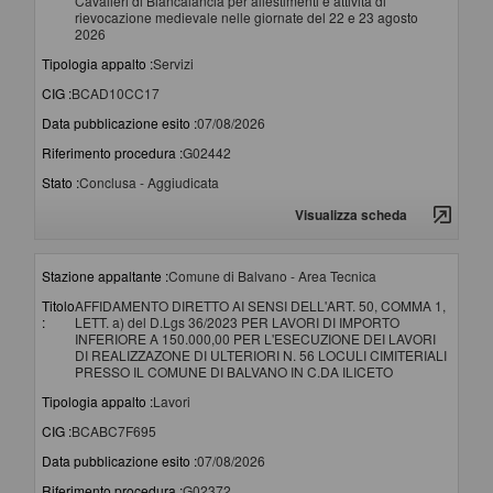
Cavalieri di Biancalancia per allestimenti e attività di
rievocazione medievale nelle giornate del 22 e 23 agosto
2026
Tipologia appalto :
Servizi
CIG :
BCAD10CC17
Data pubblicazione esito :
07/08/2026
Riferimento procedura :
G02442
Stato :
Conclusa - Aggiudicata
Visualizza scheda
Stazione appaltante :
Comune di Balvano - Area Tecnica
Titolo
AFFIDAMENTO DIRETTO AI SENSI DELL'ART. 50, COMMA 1,
:
LETT. a) del D.Lgs 36/2023 PER LAVORI DI IMPORTO
INFERIORE A 150.000,00 PER L'ESECUZIONE DEI LAVORI
DI REALIZZAZONE DI ULTERIORI N. 56 LOCULI CIMITERIALI
PRESSO IL COMUNE DI BALVANO IN C.DA ILICETO
Tipologia appalto :
Lavori
CIG :
BCABC7F695
Data pubblicazione esito :
07/08/2026
Riferimento procedura :
G02372