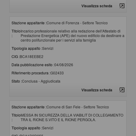
Visualizza scheda
Stazione appaltante :
Comune di Forenza - Settore Tecnico
Titolo
Incarico professionale relativo alla redazione dell'Attestato di
:
Prestazione Energetica (APE) del nuovo edificio da destinare a
centro polifunzionale per i servizi alla famiglia
Tipologia appalto :
Servizi
CIG :
BCA18EEBE2
Data pubblicazione esito :
04/08/2026
Riferimento procedura :
G02433
Stato :
Conclusa - Aggiudicata
Visualizza scheda
Stazione appaltante :
Comune di San Fele - Settore Tecnico
Titolo
MESSA IN SICUREZZA DELLA VIABILIT DI COLLEGAMENTO
:
TRA IL RIONE S.VITO E IL RIONE PERGOLA.
Tipologia appalto :
Servizi
CIG :
BCA1D9D955