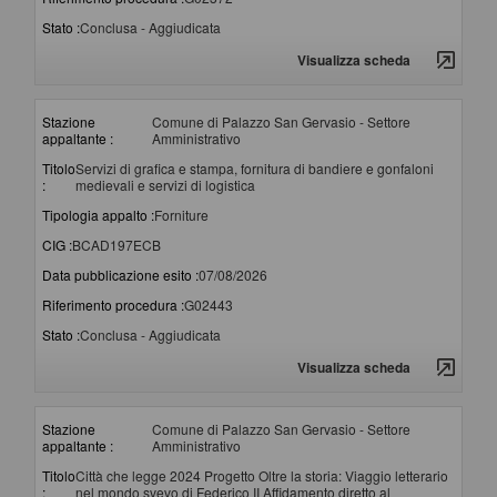
Stato :
Conclusa - Aggiudicata
Visualizza scheda
Stazione
Comune di Palazzo San Gervasio - Settore
appaltante :
Amministrativo
Titolo
Servizi di grafica e stampa, fornitura di bandiere e gonfaloni
:
medievali e servizi di logistica
Tipologia appalto :
Forniture
CIG :
BCAD197ECB
Data pubblicazione esito :
07/08/2026
Riferimento procedura :
G02443
Stato :
Conclusa - Aggiudicata
Visualizza scheda
Stazione
Comune di Palazzo San Gervasio - Settore
appaltante :
Amministrativo
Titolo
Città che legge 2024 Progetto Oltre la storia: Viaggio letterario
:
nel mondo svevo di Federico II Affidamento diretto al