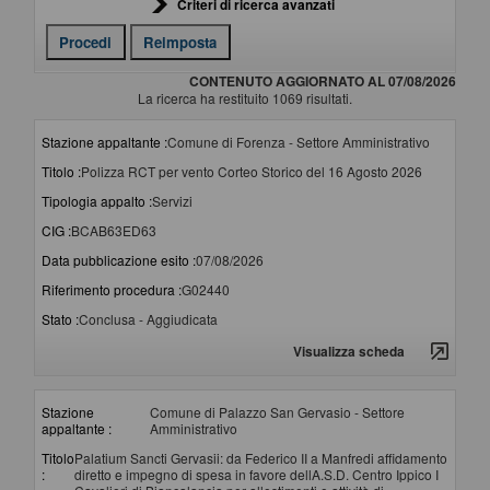
Criteri di ricerca avanzati
CONTENUTO AGGIORNATO AL 07/08/2026
La ricerca ha restituito 1069 risultati.
Stazione appaltante :
Comune di Forenza - Settore Amministrativo
Titolo :
Polizza RCT per vento Corteo Storico del 16 Agosto 2026
Tipologia appalto :
Servizi
CIG :
BCAB63ED63
Data pubblicazione esito :
07/08/2026
Riferimento procedura :
G02440
Stato :
Conclusa - Aggiudicata
Visualizza scheda
Stazione
Comune di Palazzo San Gervasio - Settore
appaltante :
Amministrativo
Titolo
Palatium Sancti Gervasii: da Federico II a Manfredi affidamento
:
diretto e impegno di spesa in favore dellA.S.D. Centro Ippico I