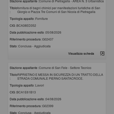
Stazione appaltante :
Comune di Pietragalla - AREA N. 3 Urbanistica
Titolo
fornitura di bagni chimici per manifestazioni turistiche di San
:
Giorgio e Piazza Tre Comuni di San Nicola di Pietragalla
Tipologia appalto :
Forniture
CIG :
BCA38ED352
Data pubblicazione esito :
05/08/2026
Riferimento procedura :
G02437
Stato :
Conclusa - Aggiudicata
Visualizza scheda
Stazione appaltante :
Comune di San Fele - Settore Tecnico
Titolo
RIPRISTINO E MESSA IN SICUREZZA DI UN TRATTO DELLA
:
STRADA COMUNALE PIERNO SANTACROCE.
Tipologia appalto :
Lavori
CIG :
BCA1E61B13
Data pubblicazione esito :
04/08/2026
Riferimento procedura :
G02399
Stato :
Conclusa - Aggiudicata