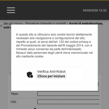
06/08/2026 12:32
Sei qui:
Home
»
Procedure d'appalto e contratti
»
Avvisi di aggiudicazione,
esiti e affida...
In questo sito si utilizzano solo cookie tecnici strettamente
AVVISI DI AGGIUDICAZIONE, ESITI E
necessari alla navigazione e configurazione del sito,
AFFIDAMENTI
rispetto ai quali, ai sensi dell'art. 122 del codice privacy e
del Provvedimento del Garante dell'8 maggio 2014, non è
richiesto alcun consenso da parte dell'interessato.
All'interno di questa sezione è possibile consultare gli
Nessun dato personale degli utenti viene memorizzato nel
esiti di gara secondo i tempi previsti dalla normativa dei
sito mediante cookie.
contratti.
I dati di dettaglio delle procedure pubbliche sono
consultabili selezionando il collegamento "Visualizza
Scheda".
Verifica Anti-Robot
Criteri di ricerca
Clicca per iniziare
Stazione
appaltante :
Titolo :
CIG :