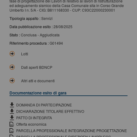
fase di progettazione dei Lavori di relativo ai lavori di ristrutturazione
ed adeguamento sismico della Casa Comunale sita in Corso Grande
Umberto I n. 5/A - CIG: B811168330 - CUP: C93C22000230001
Tipologia appalto :
Servizi
Data pubblicazione esito :
28/08/2025
Stato :
Conclusa - Aggiudicata
Riferimento procedura :
G01494
Lotti
Dati aperti BDNCP
Altri atti e documenti
Documentazione esito di gara
DOMANDA DI PARTECIPAZIONE
DICHIARAZIONE TITOLARE EFFETTIVO
PATTO DI INTEGRITA
Offerta economica
PARCELLA PROFESSIONALE INTEGRAZIONE PROGETTAZIONE
PARCELLA PROFESSIONALE DIREZIOEN LAVORI ECC