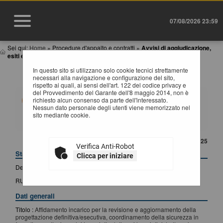
07/08/2026 23:59
Sei qui:
Home
»
Procedure d'appalto e contratti
»
Avvisi di aggiudicazione,
esiti e affida...
In questo sito si utilizzano solo cookie tecnici strettamente
DETTAGLIO ESITO DI GARA
necessari alla navigazione e configurazione del sito,
rispetto ai quali, ai sensi dell'art. 122 del codice privacy e
del Provvedimento del Garante dell'8 maggio 2014, non è
Questa funzionalità permette di visualizzare i dati di
richiesto alcun consenso da parte dell'interessato.
dettaglio dell'esito di gara selezionato, compresi i
Nessun dato personale degli utenti viene memorizzato nel
documenti. Premendo il pulsante "Lotti" si accede alle
sito mediante cookie.
informazioni di dettaglio dei lotti facenti parte della gara,
mentre premendo il pulsante "Bando di gara" si accede
al dettaglio del bando correlato all'esito in oggetto.
CONTENUTO AGGIORNATO AL 28/08/2025
Verifica Anti-Robot
Stazione appaltante
Clicca per iniziare
Denominazione :
Comune di Forenza - Settore Tecnico
RUP :
CONVERSANO DANIELA
Dati generali
Titolo :
Affidamento incarico per la revisione e aggiornamento della
progettazione definitiva/esecutiva, coordinamento della sicurezza in