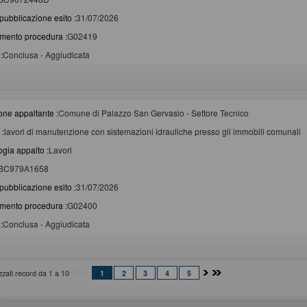
pubblicazione esito :
31/07/2026
imento procedura :
G02419
:
Conclusa - Aggiudicata
one appaltante :
Comune di Palazzo San Gervasio - Settore Tecnico
 :
lavori di manutenzione con sistemazioni idrauliche presso gli immobili comunali
ogia appalto :
Lavori
BC979A1658
pubblicazione esito :
31/07/2026
imento procedura :
G02400
:
Conclusa - Aggiudicata
izzati record da 1 a 10