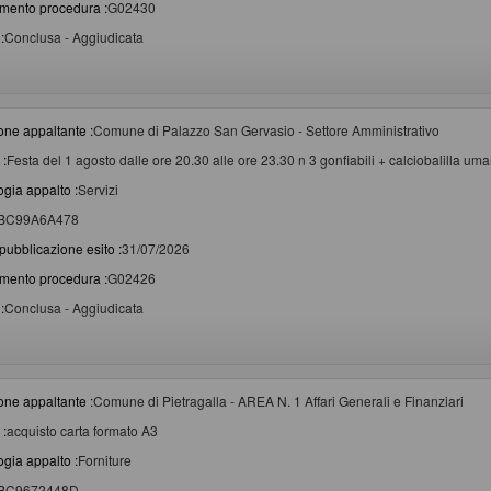
imento procedura :
G02430
:
Conclusa - Aggiudicata
one appaltante :
Comune di Palazzo San Gervasio - Settore Amministrativo
 :
Festa del 1 agosto dalle ore 20.30 alle ore 23.30 n 3 gonfiabili + calciobalilla uma
ogia appalto :
Servizi
BC99A6A478
pubblicazione esito :
31/07/2026
imento procedura :
G02426
:
Conclusa - Aggiudicata
one appaltante :
Comune di Pietragalla - AREA N. 1 Affari Generali e Finanziari
 :
acquisto carta formato A3
ogia appalto :
Forniture
BC9672448D