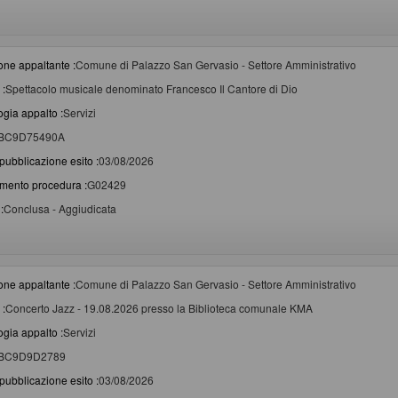
one appaltante :
Comune di Palazzo San Gervasio - Settore Amministrativo
 :
Spettacolo musicale denominato Francesco Il Cantore di Dio
ogia appalto :
Servizi
BC9D75490A
pubblicazione esito :
03/08/2026
imento procedura :
G02429
:
Conclusa - Aggiudicata
one appaltante :
Comune di Palazzo San Gervasio - Settore Amministrativo
 :
Concerto Jazz - 19.08.2026 presso la Biblioteca comunale KMA
ogia appalto :
Servizi
BC9D9D2789
pubblicazione esito :
03/08/2026