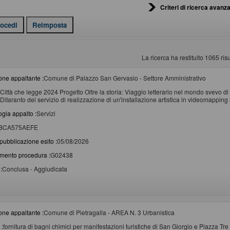
Criteri di ricerca avanza
La ricerca ha restituito 1065 risul
one appaltante :
Comune di Palazzo San Gervasio - Settore Amministrativo
Città che legge 2024 Progetto Oltre la storia: Viaggio letterario nel mondo svevo di
Ditaranto del servizio di realizzazione di un'installazione artistica in videomapping
ogia appalto :
Servizi
BCA575AEFE
pubblicazione esito :
05/08/2026
imento procedura :
G02438
:
Conclusa - Aggiudicata
one appaltante :
Comune di Pietragalla - AREA N. 3 Urbanistica
 :
fornitura di bagni chimici per manifestazioni turistiche di San Giorgio e Piazza Tr