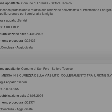
one appaltante :
Comune di Forenza - Settore Tecnico
Incarico professionale relativo alla redazione dell'Attestato di Prestazione Energet
polifunzionale per i servizi alla famiglia
ogia appalto :
Servizi
BCA18EEBE2
pubblicazione esito :
04/08/2026
imento procedura :
G02433
:
Conclusa - Aggiudicata
one appaltante :
Comune di San Fele - Settore Tecnico
 :
MESSA IN SICUREZZA DELLA VIABILIT DI COLLEGAMENTO TRA IL RIONE S.V
ogia appalto :
Servizi
BCA1D9D955
pubblicazione esito :
04/08/2026
imento procedura :
G02374
:
Conclusa - Aggiudicata