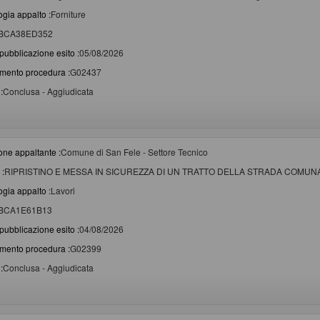
ogia appalto :
Forniture
BCA38ED352
pubblicazione esito :
05/08/2026
imento procedura :
G02437
:
Conclusa - Aggiudicata
one appaltante :
Comune di San Fele - Settore Tecnico
 :
RIPRISTINO E MESSA IN SICUREZZA DI UN TRATTO DELLA STRADA COMU
ogia appalto :
Lavori
BCA1E61B13
pubblicazione esito :
04/08/2026
imento procedura :
G02399
:
Conclusa - Aggiudicata