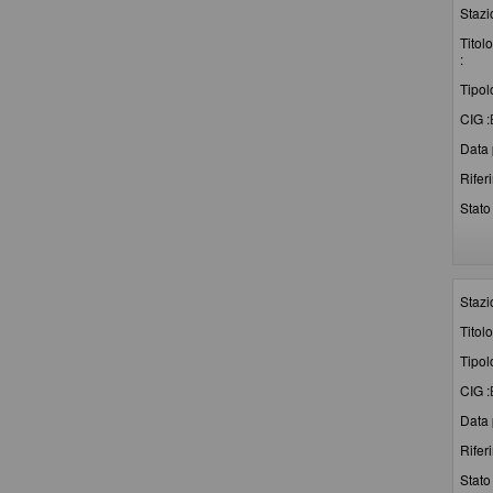
Stazi
Titolo
:
Tipol
CIG :
Data 
Rifer
Stato 
Stazi
Titolo
Tipol
CIG :
Data 
Rifer
Stato 