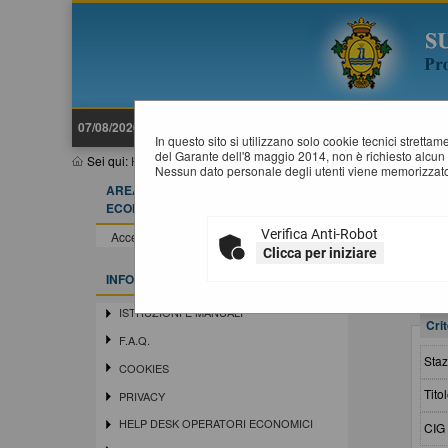
07/08/2026 10:24
In questo sito si utilizzano solo cookie tecnici stretta
del Garante dell'8 maggio 2014, non è richiesto alcun 
Sei qui:
Home
»
Procedure d'appalto e contratti
»
Avvisi di aggiudi
Nessun dato personale degli utenti viene memorizzato
AREA RISERVATA OPERATORE
A
ECONOMICO
Verifica Anti-Robot
Accedi - Registrati
Clicca per iniziare
INFORMAZIONI
ISTRUZIONI E MANUALI
Crit
F.A.Q.
Staz
COOKIES
Titol
PRIVACY
HELP DESK OPERATORI ECONOMICI
CIG 