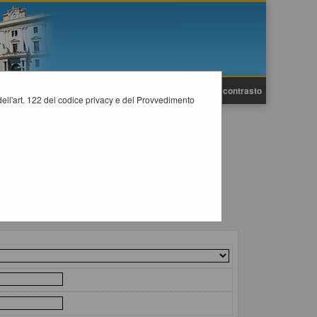
A
A
Grafica
Testo
Alto contrasto
A
i dell'art. 122 del codice privacy e del Provvedimento
tempi previsti dalla normativa dei contratti.
il collegamento "Visualizza Scheda".