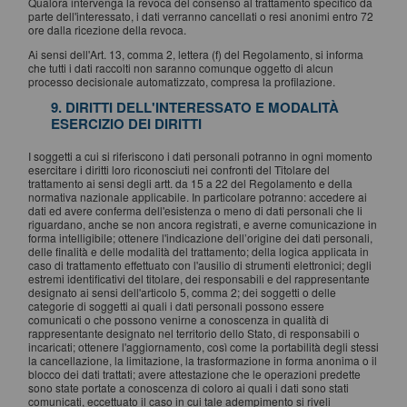
Qualora intervenga la revoca del consenso al trattamento specifico da
parte dell'interessato, i dati verranno cancellati o resi anonimi entro 72
ore dalla ricezione della revoca.
Ai sensi dell'Art. 13, comma 2, lettera (f) del Regolamento, si informa
che tutti i dati raccolti non saranno comunque oggetto di alcun
processo decisionale automatizzato, compresa la profilazione.
9. DIRITTI DELL'INTERESSATO E MODALITÀ
ESERCIZIO DEI DIRITTI
I soggetti a cui si riferiscono i dati personali potranno in ogni momento
esercitare i diritti loro riconosciuti nei confronti del Titolare del
trattamento ai sensi degli artt. da 15 a 22 del Regolamento e della
normativa nazionale applicabile. In particolare potranno: accedere ai
dati ed avere conferma dell'esistenza o meno di dati personali che li
riguardano, anche se non ancora registrati, e averne comunicazione in
forma intelligibile; ottenere l'indicazione dell’origine dei dati personali,
delle finalità e delle modalità del trattamento; della logica applicata in
caso di trattamento effettuato con l'ausilio di strumenti elettronici; degli
estremi identificativi del titolare, dei responsabili e del rappresentante
designato ai sensi dell'articolo 5, comma 2; dei soggetti o delle
categorie di soggetti ai quali i dati personali possono essere
comunicati o che possono venirne a conoscenza in qualità di
rappresentante designato nel territorio dello Stato, di responsabili o
incaricati; ottenere l'aggiornamento, così come la portabilità degli stessi
la cancellazione, la limitazione, la trasformazione in forma anonima o il
blocco dei dati trattati; avere attestazione che le operazioni predette
sono state portate a conoscenza di coloro ai quali i dati sono stati
comunicati, eccettuato il caso in cui tale adempimento si riveli