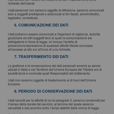
richieste dell'utente
I dati personali non saranno oggetto di diffusione, saranno comunicati
solo a soggetti predisposti e autorizzati ai fini fiscali, amministrativi,
legislativi, contrattuali.
6. COMUNICAZIONE DEI DATI
I dati potranno essere comunicati a Organismi di vigilanza, Autorità
giudiziarie ed altri soggetti terzi ai quali la comunicazione sia
obbligatoria in forza di legge, ivi incluso l'ambito di
prevenzione/repressione di qualsiasi attività illecita connessa
all'accesso al sito e/o all'invio di una richiesta.
7. TRASFERIMENTO DEI DATI
La gestione e la conservazione dei dati personali avverrà su server
ubicati in Italia o nel Territorio del’Unione Europea del Titolare e/o di
società terze e nominate quali Responsabili del trattamento.
I dati non saranno oggetto di trasferimento al di fuori dell'Unione
Europea.
8. PERIODO DI CONSERVAZIONE DEI DATI
I dati raccolti per le attività di cui al paragrafo 3, saranno conservati per
il tempo della durata del servizio, al termine del quale saranno
cancellati o resi anonimi entro i tempi stabiliti dalla norma di legge.