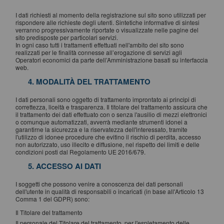
I dati richiesti al momento della registrazione sul sito sono utilizzati per
rispondere alle richieste degli utenti. Sintetiche informative di sintesi
verranno progressivamente riportate o visualizzate nelle pagine del
sito predisposte per particolari servizi.
In ogni caso tutti i trattamenti effettuati nell'ambito del sito sono
realizzati per le finalità connesse all’erogazione di servizi agli
Operatori economici da parte dell’Amministrazione basati su interfaccia
web.
4. MODALITÀ DEL TRATTAMENTO
I dati personali sono oggetto di trattamento improntato ai principi di
correttezza, liceità e trasparenza. Il titolare del trattamento assicura che
il trattamento dei dati effettuato con o senza l'ausilio di mezzi elettronici
o comunque automatizzati, avverrà mediante strumenti idonei a
garantirne la sicurezza e la riservatezza dell'interessato, tramite
l'utilizzo di idonee procedure che evitino il rischio di perdita, accesso
non autorizzato, uso illecito e diffusione, nel rispetto dei limiti e delle
condizioni posti dal Regolamento UE 2016/679.
5. ACCESSO AI DATI
I soggetti che possono venire a conoscenza dei dati personali
dell'utente in qualità di responsabili o incaricati (in base all'Articolo 13
Comma 1 del GDPR) sono:
Il Titolare del trattamento
Il personale del Titolare del trattamento, per l'espletamento delle