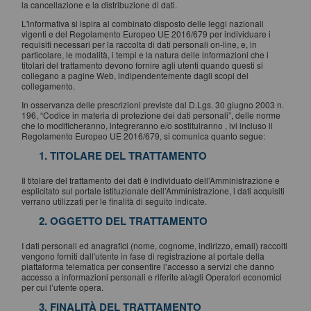
la cancellazione e la distribuzione di dati.
L'informativa si ispira al combinato disposto delle leggi nazionali
vigenti e del Regolamento Europeo UE 2016/679 per individuare i
requisiti necessari per la raccolta di dati personali on-line, e, in
particolare, le modalità, i tempi e la natura delle informazioni che i
titolari del trattamento devono fornire agli utenti quando questi si
collegano a pagine Web, indipendentemente dagli scopi del
collegamento.
In osservanza delle prescrizioni previste dal D.Lgs. 30 giugno 2003 n.
196, “Codice in materia di protezione dei dati personali”, delle norme
che lo modificheranno, integreranno e/o sostituiranno , ivi incluso il
Regolamento Europeo UE 2016/679, si comunica quanto segue:
1. TITOLARE DEL TRATTAMENTO
Il titolare del trattamento dei dati è individuato dell’Amministrazione e
esplicitato sul portale istituzionale dell’Amministrazione, i dati acquisiti
verrano utilizzati per le finalità di seguito indicate.
2. OGGETTO DEL TRATTAMENTO
I dati personali ed anagrafici (nome, cognome, indirizzo, email) raccolti
vengono forniti dall'utente in fase di registrazione al portale della
piattaforma telematica per consentire l’accesso a servizi che danno
accesso a informazioni personali e riferite al/agli Operatori economici
per cui l’utente opera.
3. FINALITÀ DEL TRATTAMENTO