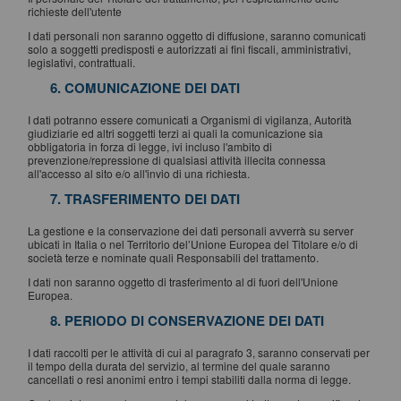
richieste dell'utente
I dati personali non saranno oggetto di diffusione, saranno comunicati
solo a soggetti predisposti e autorizzati ai fini fiscali, amministrativi,
legislativi, contrattuali.
6. COMUNICAZIONE DEI DATI
I dati potranno essere comunicati a Organismi di vigilanza, Autorità
giudiziarie ed altri soggetti terzi ai quali la comunicazione sia
obbligatoria in forza di legge, ivi incluso l'ambito di
prevenzione/repressione di qualsiasi attività illecita connessa
all'accesso al sito e/o all'invio di una richiesta.
7. TRASFERIMENTO DEI DATI
La gestione e la conservazione dei dati personali avverrà su server
ubicati in Italia o nel Territorio del’Unione Europea del Titolare e/o di
società terze e nominate quali Responsabili del trattamento.
I dati non saranno oggetto di trasferimento al di fuori dell'Unione
Europea.
8. PERIODO DI CONSERVAZIONE DEI DATI
I dati raccolti per le attività di cui al paragrafo 3, saranno conservati per
il tempo della durata del servizio, al termine del quale saranno
cancellati o resi anonimi entro i tempi stabiliti dalla norma di legge.