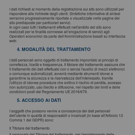
I dati richiesti al momento della registrazione sul sito sono utilizzati per
rispondere alle richieste degli utenti. Sintetiche informative di sintesi
verranno progressivamente riportate o visualizzate nelle pagine del
sito predisposte per particolari servizi.
In ogni caso tutti i trattamenti effettuati nell'ambito del sito sono
realizzati per le finalità connesse all’erogazione di servizi agli
Operatori economici da parte dell’Amministrazione basati su interfaccia
web.
4. MODALITÀ DEL TRATTAMENTO
I dati personali sono oggetto di trattamento improntato ai principi di
correttezza, liceità e trasparenza. Il titolare del trattamento assicura che
il trattamento dei dati effettuato con o senza l'ausilio di mezzi elettronici
o comunque automatizzati, avverrà mediante strumenti idonei a
garantirne la sicurezza e la riservatezza dell'interessato, tramite
l'utilizzo di idonee procedure che evitino il rischio di perdita, accesso
non autorizzato, uso illecito e diffusione, nel rispetto dei limiti e delle
condizioni posti dal Regolamento UE 2016/679.
5. ACCESSO AI DATI
I soggetti che possono venire a conoscenza dei dati personali
dell'utente in qualità di responsabili o incaricati (in base all'Articolo 13
Comma 1 del GDPR) sono:
Il Titolare del trattamento
Il personale del Titolare del trattamento, per l'espletamento delle