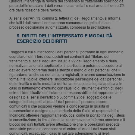
Qualora intervenga la revoca del consenso al trattamento specifico da
parte dell'interessato, i dati verranno cancellati o resi anonimi entro 72
ore dalla ricezione della revoca.
Ai sensi dell'Art. 13, comma 2, lettera (f) del Regolamento, si informa
che tutti i dati raccolti non saranno comunque oggetto di alcun
processo decisionale automatizzato, compresa la profilazione.
9. DIRITTI DELL'INTERESSATO E MODALITÀ
ESERCIZIO DEI DIRITTI
I soggetti a cui si riferiscono i dati personali potranno in ogni momento
esercitare i diritti loro riconosciuti nei confronti del Titolare del
trattamento ai sensi degli artt. da 15 a 22 del Regolamento e della
normativa nazionale applicabile. In particolare potranno: accedere ai
dati ed avere conferma dell'esistenza o meno di dati personali che li
riguardano, anche se non ancora registrati, e averne comunicazione in
forma intelligibile; ottenere l'indicazione dell’origine dei dati personali,
delle finalità e delle modalità del trattamento; della logica applicata in
caso di trattamento effettuato con l'ausilio di strumenti elettronici; degli
estremi identificativi del titolare, dei responsabili e del rappresentante
designato ai sensi dell'articolo 5, comma 2; dei soggetti o delle
categorie di soggetti ai quali i dati personali possono essere
comunicati o che possono venirne a conoscenza in qualità di
rappresentante designato nel territorio dello Stato, di responsabili o
incaricati; ottenere l'aggiornamento, così come la portabilità degli stessi
la cancellazione, la limitazione, la trasformazione in forma anonima o il
blocco dei dati trattati; avere attestazione che le operazioni predette
sono state portate a conoscenza di coloro ai quali i dati sono stati
comunicati, eccettuato il caso in cui tale adempimento si riveli