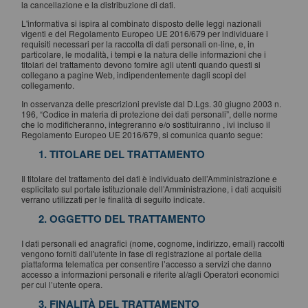
la cancellazione e la distribuzione di dati.
L'informativa si ispira al combinato disposto delle leggi nazionali
vigenti e del Regolamento Europeo UE 2016/679 per individuare i
requisiti necessari per la raccolta di dati personali on-line, e, in
particolare, le modalità, i tempi e la natura delle informazioni che i
titolari del trattamento devono fornire agli utenti quando questi si
collegano a pagine Web, indipendentemente dagli scopi del
collegamento.
In osservanza delle prescrizioni previste dal D.Lgs. 30 giugno 2003 n.
196, “Codice in materia di protezione dei dati personali”, delle norme
che lo modificheranno, integreranno e/o sostituiranno , ivi incluso il
Regolamento Europeo UE 2016/679, si comunica quanto segue:
1. TITOLARE DEL TRATTAMENTO
Il titolare del trattamento dei dati è individuato dell’Amministrazione e
esplicitato sul portale istituzionale dell’Amministrazione, i dati acquisiti
verrano utilizzati per le finalità di seguito indicate.
2. OGGETTO DEL TRATTAMENTO
I dati personali ed anagrafici (nome, cognome, indirizzo, email) raccolti
vengono forniti dall'utente in fase di registrazione al portale della
piattaforma telematica per consentire l’accesso a servizi che danno
accesso a informazioni personali e riferite al/agli Operatori economici
per cui l’utente opera.
3. FINALITÀ DEL TRATTAMENTO