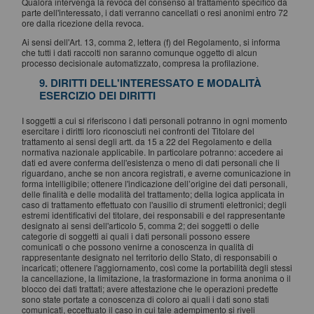
Qualora intervenga la revoca del consenso al trattamento specifico da
parte dell'interessato, i dati verranno cancellati o resi anonimi entro 72
ore dalla ricezione della revoca.
Ai sensi dell'Art. 13, comma 2, lettera (f) del Regolamento, si informa
che tutti i dati raccolti non saranno comunque oggetto di alcun
processo decisionale automatizzato, compresa la profilazione.
9. DIRITTI DELL'INTERESSATO E MODALITÀ
ESERCIZIO DEI DIRITTI
I soggetti a cui si riferiscono i dati personali potranno in ogni momento
esercitare i diritti loro riconosciuti nei confronti del Titolare del
trattamento ai sensi degli artt. da 15 a 22 del Regolamento e della
normativa nazionale applicabile. In particolare potranno: accedere ai
dati ed avere conferma dell'esistenza o meno di dati personali che li
riguardano, anche se non ancora registrati, e averne comunicazione in
forma intelligibile; ottenere l'indicazione dell’origine dei dati personali,
delle finalità e delle modalità del trattamento; della logica applicata in
caso di trattamento effettuato con l'ausilio di strumenti elettronici; degli
estremi identificativi del titolare, dei responsabili e del rappresentante
designato ai sensi dell'articolo 5, comma 2; dei soggetti o delle
categorie di soggetti ai quali i dati personali possono essere
comunicati o che possono venirne a conoscenza in qualità di
rappresentante designato nel territorio dello Stato, di responsabili o
incaricati; ottenere l'aggiornamento, così come la portabilità degli stessi
la cancellazione, la limitazione, la trasformazione in forma anonima o il
blocco dei dati trattati; avere attestazione che le operazioni predette
sono state portate a conoscenza di coloro ai quali i dati sono stati
comunicati, eccettuato il caso in cui tale adempimento si riveli