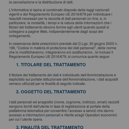
la cancellazione e la distribuzione di dati.
L'informativa si ispira al combinato disposto delle leggi nazionali
vigenti e del Regolamento Europeo UE 2016/679 per individuare i
requisiti necessari per la raccolta di dati personali on-line, e, in
particolare, le modalità, i tempi e la natura delle informazioni che i
titolari del trattamento devono fornire agli utenti quando questi si
collegano a pagine Web, indipendentemente dagli scopi del
collegamento.
In osservanza delle prescrizioni previste dal D.Lgs. 30 giugno 2003 n.
196, “Codice in materia di protezione dei dati personali”, delle norme
che lo modificheranno, integreranno e/o sostituiranno , ivi incluso il
Regolamento Europeo UE 2016/679, si comunica quanto segue:
1. TITOLARE DEL TRATTAMENTO
Il titolare del trattamento dei dati è individuato dell’Amministrazione e
esplicitato sul portale istituzionale dell’Amministrazione, i dati acquisiti
verrano utilizzati per le finalità di seguito indicate.
2. OGGETTO DEL TRATTAMENTO
I dati personali ed anagrafici (nome, cognome, indirizzo, email) raccolti
vengono forniti dall'utente in fase di registrazione al portale della
piattaforma telematica per consentire l’accesso a servizi che danno
accesso a informazioni personali e riferite al/agli Operatori economici
per cui l’utente opera.
3. FINALITÀ DEL TRATTAMENTO