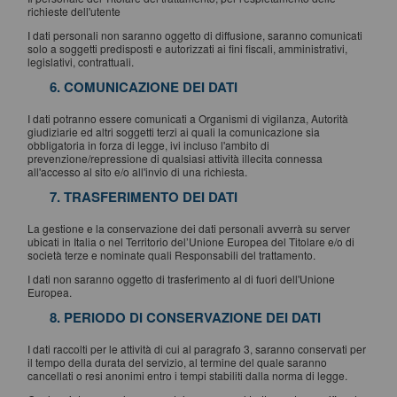
richieste dell'utente
I dati personali non saranno oggetto di diffusione, saranno comunicati
solo a soggetti predisposti e autorizzati ai fini fiscali, amministrativi,
legislativi, contrattuali.
6. COMUNICAZIONE DEI DATI
I dati potranno essere comunicati a Organismi di vigilanza, Autorità
giudiziarie ed altri soggetti terzi ai quali la comunicazione sia
obbligatoria in forza di legge, ivi incluso l'ambito di
prevenzione/repressione di qualsiasi attività illecita connessa
all'accesso al sito e/o all'invio di una richiesta.
7. TRASFERIMENTO DEI DATI
La gestione e la conservazione dei dati personali avverrà su server
ubicati in Italia o nel Territorio del’Unione Europea del Titolare e/o di
società terze e nominate quali Responsabili del trattamento.
I dati non saranno oggetto di trasferimento al di fuori dell'Unione
Europea.
8. PERIODO DI CONSERVAZIONE DEI DATI
I dati raccolti per le attività di cui al paragrafo 3, saranno conservati per
il tempo della durata del servizio, al termine del quale saranno
cancellati o resi anonimi entro i tempi stabiliti dalla norma di legge.