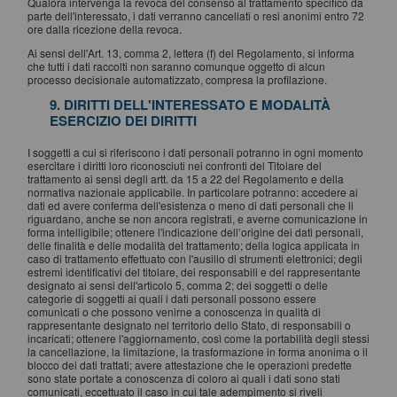
Qualora intervenga la revoca del consenso al trattamento specifico da
parte dell'interessato, i dati verranno cancellati o resi anonimi entro 72
ore dalla ricezione della revoca.
Ai sensi dell'Art. 13, comma 2, lettera (f) del Regolamento, si informa
che tutti i dati raccolti non saranno comunque oggetto di alcun
processo decisionale automatizzato, compresa la profilazione.
9. DIRITTI DELL'INTERESSATO E MODALITÀ
ESERCIZIO DEI DIRITTI
I soggetti a cui si riferiscono i dati personali potranno in ogni momento
esercitare i diritti loro riconosciuti nei confronti del Titolare del
trattamento ai sensi degli artt. da 15 a 22 del Regolamento e della
normativa nazionale applicabile. In particolare potranno: accedere ai
dati ed avere conferma dell'esistenza o meno di dati personali che li
riguardano, anche se non ancora registrati, e averne comunicazione in
forma intelligibile; ottenere l'indicazione dell’origine dei dati personali,
delle finalità e delle modalità del trattamento; della logica applicata in
caso di trattamento effettuato con l'ausilio di strumenti elettronici; degli
estremi identificativi del titolare, dei responsabili e del rappresentante
designato ai sensi dell'articolo 5, comma 2; dei soggetti o delle
categorie di soggetti ai quali i dati personali possono essere
comunicati o che possono venirne a conoscenza in qualità di
rappresentante designato nel territorio dello Stato, di responsabili o
incaricati; ottenere l'aggiornamento, così come la portabilità degli stessi
la cancellazione, la limitazione, la trasformazione in forma anonima o il
blocco dei dati trattati; avere attestazione che le operazioni predette
sono state portate a conoscenza di coloro ai quali i dati sono stati
comunicati, eccettuato il caso in cui tale adempimento si riveli