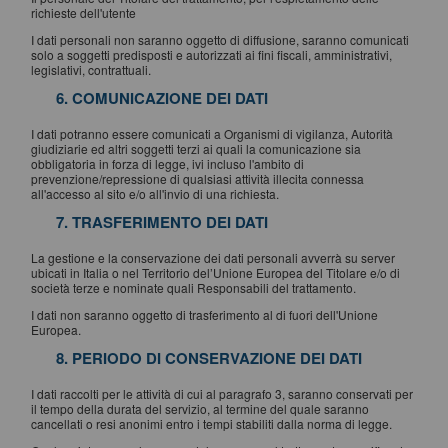
richieste dell'utente
I dati personali non saranno oggetto di diffusione, saranno comunicati
solo a soggetti predisposti e autorizzati ai fini fiscali, amministrativi,
legislativi, contrattuali.
6. COMUNICAZIONE DEI DATI
I dati potranno essere comunicati a Organismi di vigilanza, Autorità
giudiziarie ed altri soggetti terzi ai quali la comunicazione sia
obbligatoria in forza di legge, ivi incluso l'ambito di
prevenzione/repressione di qualsiasi attività illecita connessa
all'accesso al sito e/o all'invio di una richiesta.
7. TRASFERIMENTO DEI DATI
La gestione e la conservazione dei dati personali avverrà su server
ubicati in Italia o nel Territorio del’Unione Europea del Titolare e/o di
società terze e nominate quali Responsabili del trattamento.
I dati non saranno oggetto di trasferimento al di fuori dell'Unione
Europea.
8. PERIODO DI CONSERVAZIONE DEI DATI
I dati raccolti per le attività di cui al paragrafo 3, saranno conservati per
il tempo della durata del servizio, al termine del quale saranno
cancellati o resi anonimi entro i tempi stabiliti dalla norma di legge.