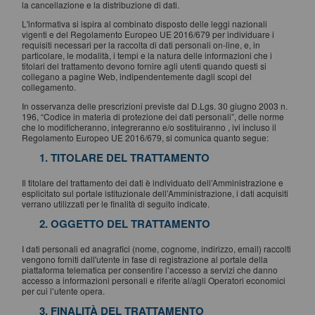
la cancellazione e la distribuzione di dati.
L'informativa si ispira al combinato disposto delle leggi nazionali
vigenti e del Regolamento Europeo UE 2016/679 per individuare i
requisiti necessari per la raccolta di dati personali on-line, e, in
particolare, le modalità, i tempi e la natura delle informazioni che i
titolari del trattamento devono fornire agli utenti quando questi si
collegano a pagine Web, indipendentemente dagli scopi del
collegamento.
In osservanza delle prescrizioni previste dal D.Lgs. 30 giugno 2003 n.
196, “Codice in materia di protezione dei dati personali”, delle norme
che lo modificheranno, integreranno e/o sostituiranno , ivi incluso il
Regolamento Europeo UE 2016/679, si comunica quanto segue:
1. TITOLARE DEL TRATTAMENTO
Il titolare del trattamento dei dati è individuato dell’Amministrazione e
esplicitato sul portale istituzionale dell’Amministrazione, i dati acquisiti
verrano utilizzati per le finalità di seguito indicate.
2. OGGETTO DEL TRATTAMENTO
I dati personali ed anagrafici (nome, cognome, indirizzo, email) raccolti
vengono forniti dall'utente in fase di registrazione al portale della
piattaforma telematica per consentire l’accesso a servizi che danno
accesso a informazioni personali e riferite al/agli Operatori economici
per cui l’utente opera.
3. FINALITÀ DEL TRATTAMENTO