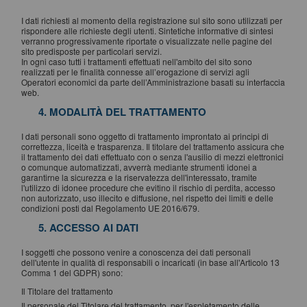
I dati richiesti al momento della registrazione sul sito sono utilizzati per
rispondere alle richieste degli utenti. Sintetiche informative di sintesi
verranno progressivamente riportate o visualizzate nelle pagine del
sito predisposte per particolari servizi.
In ogni caso tutti i trattamenti effettuati nell'ambito del sito sono
realizzati per le finalità connesse all’erogazione di servizi agli
Operatori economici da parte dell’Amministrazione basati su interfaccia
web.
4. MODALITÀ DEL TRATTAMENTO
I dati personali sono oggetto di trattamento improntato ai principi di
correttezza, liceità e trasparenza. Il titolare del trattamento assicura che
il trattamento dei dati effettuato con o senza l'ausilio di mezzi elettronici
o comunque automatizzati, avverrà mediante strumenti idonei a
garantirne la sicurezza e la riservatezza dell'interessato, tramite
l'utilizzo di idonee procedure che evitino il rischio di perdita, accesso
non autorizzato, uso illecito e diffusione, nel rispetto dei limiti e delle
condizioni posti dal Regolamento UE 2016/679.
5. ACCESSO AI DATI
I soggetti che possono venire a conoscenza dei dati personali
dell'utente in qualità di responsabili o incaricati (in base all'Articolo 13
Comma 1 del GDPR) sono:
Il Titolare del trattamento
Il personale del Titolare del trattamento, per l'espletamento delle