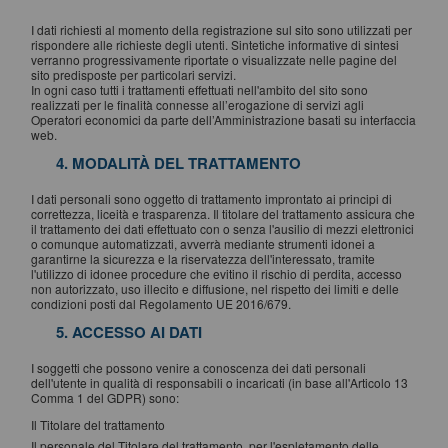
I dati richiesti al momento della registrazione sul sito sono utilizzati per
rispondere alle richieste degli utenti. Sintetiche informative di sintesi
verranno progressivamente riportate o visualizzate nelle pagine del
sito predisposte per particolari servizi.
In ogni caso tutti i trattamenti effettuati nell'ambito del sito sono
realizzati per le finalità connesse all’erogazione di servizi agli
Operatori economici da parte dell’Amministrazione basati su interfaccia
web.
4. MODALITÀ DEL TRATTAMENTO
I dati personali sono oggetto di trattamento improntato ai principi di
correttezza, liceità e trasparenza. Il titolare del trattamento assicura che
il trattamento dei dati effettuato con o senza l'ausilio di mezzi elettronici
o comunque automatizzati, avverrà mediante strumenti idonei a
garantirne la sicurezza e la riservatezza dell'interessato, tramite
l'utilizzo di idonee procedure che evitino il rischio di perdita, accesso
non autorizzato, uso illecito e diffusione, nel rispetto dei limiti e delle
condizioni posti dal Regolamento UE 2016/679.
5. ACCESSO AI DATI
I soggetti che possono venire a conoscenza dei dati personali
dell'utente in qualità di responsabili o incaricati (in base all'Articolo 13
Comma 1 del GDPR) sono:
Il Titolare del trattamento
Il personale del Titolare del trattamento, per l'espletamento delle