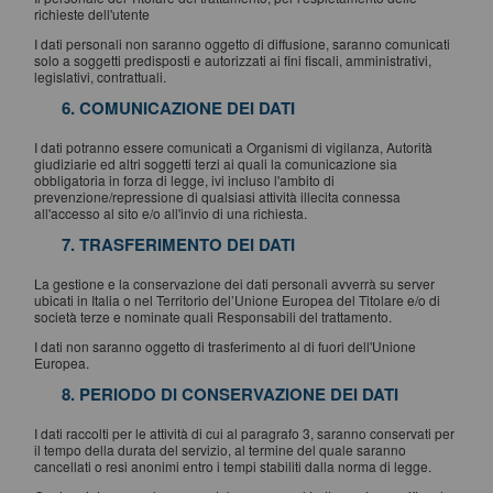
richieste dell'utente
I dati personali non saranno oggetto di diffusione, saranno comunicati
solo a soggetti predisposti e autorizzati ai fini fiscali, amministrativi,
legislativi, contrattuali.
6. COMUNICAZIONE DEI DATI
I dati potranno essere comunicati a Organismi di vigilanza, Autorità
giudiziarie ed altri soggetti terzi ai quali la comunicazione sia
obbligatoria in forza di legge, ivi incluso l'ambito di
prevenzione/repressione di qualsiasi attività illecita connessa
all'accesso al sito e/o all'invio di una richiesta.
7. TRASFERIMENTO DEI DATI
La gestione e la conservazione dei dati personali avverrà su server
ubicati in Italia o nel Territorio del’Unione Europea del Titolare e/o di
società terze e nominate quali Responsabili del trattamento.
I dati non saranno oggetto di trasferimento al di fuori dell'Unione
Europea.
8. PERIODO DI CONSERVAZIONE DEI DATI
I dati raccolti per le attività di cui al paragrafo 3, saranno conservati per
il tempo della durata del servizio, al termine del quale saranno
cancellati o resi anonimi entro i tempi stabiliti dalla norma di legge.