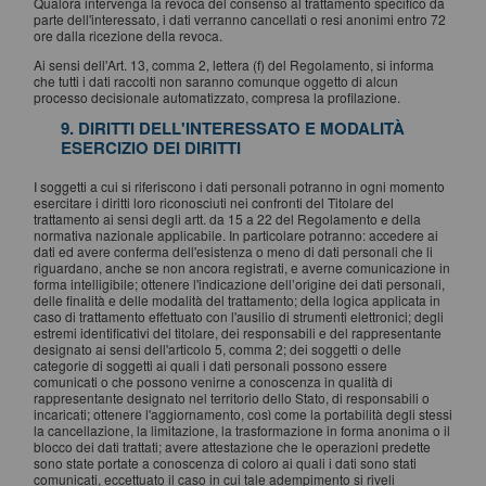
Qualora intervenga la revoca del consenso al trattamento specifico da
parte dell'interessato, i dati verranno cancellati o resi anonimi entro 72
ore dalla ricezione della revoca.
Ai sensi dell'Art. 13, comma 2, lettera (f) del Regolamento, si informa
che tutti i dati raccolti non saranno comunque oggetto di alcun
processo decisionale automatizzato, compresa la profilazione.
9. DIRITTI DELL'INTERESSATO E MODALITÀ
ESERCIZIO DEI DIRITTI
I soggetti a cui si riferiscono i dati personali potranno in ogni momento
esercitare i diritti loro riconosciuti nei confronti del Titolare del
trattamento ai sensi degli artt. da 15 a 22 del Regolamento e della
normativa nazionale applicabile. In particolare potranno: accedere ai
dati ed avere conferma dell'esistenza o meno di dati personali che li
riguardano, anche se non ancora registrati, e averne comunicazione in
forma intelligibile; ottenere l'indicazione dell’origine dei dati personali,
delle finalità e delle modalità del trattamento; della logica applicata in
caso di trattamento effettuato con l'ausilio di strumenti elettronici; degli
estremi identificativi del titolare, dei responsabili e del rappresentante
designato ai sensi dell'articolo 5, comma 2; dei soggetti o delle
categorie di soggetti ai quali i dati personali possono essere
comunicati o che possono venirne a conoscenza in qualità di
rappresentante designato nel territorio dello Stato, di responsabili o
incaricati; ottenere l'aggiornamento, così come la portabilità degli stessi
la cancellazione, la limitazione, la trasformazione in forma anonima o il
blocco dei dati trattati; avere attestazione che le operazioni predette
sono state portate a conoscenza di coloro ai quali i dati sono stati
comunicati, eccettuato il caso in cui tale adempimento si riveli