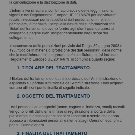
la cancellazione e la distribuzione di dati.
L'informativa si ispira al combinato disposto delle leggi nazionali
vigenti e del Regolamento Europeo UE 2016/679 per individuare i
requisiti necessari per la raccolta di dati personali on-line, e, in
particolare, le modalità, i tempi e la natura delle informazioni che i
titolari del trattamento devono fornire agli utenti quando questi si
collegano a pagine Web, indipendentemente dagli scopi del
collegamento.
In osservanza delle prescrizioni previste dal D.Lgs. 30 giugno 2003 n.
196, “Codice in materia di protezione dei dati personali”, delle norme
che lo modificheranno, integreranno e/o sostituiranno , ivi incluso il
Regolamento Europeo UE 2016/679, si comunica quanto segue:
1. TITOLARE DEL TRATTAMENTO
Il titolare del trattamento dei dati è individuato dell’Amministrazione e
esplicitato sul portale istituzionale dell’Amministrazione, i dati acquisiti
verrano utilizzati per le finalità di seguito indicate.
2. OGGETTO DEL TRATTAMENTO
I dati personali ed anagrafici (nome, cognome, indirizzo, email) raccolti
vengono forniti dall'utente in fase di registrazione al portale della
piattaforma telematica per consentire l’accesso a servizi che danno
accesso a informazioni personali e riferite al/agli Operatori economici
per cui l’utente opera.
3. FINALITÀ DEL TRATTAMENTO