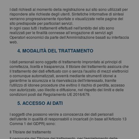
I dati richiesti al momento della registrazione sul sito sono utilizzati per
rispondere alle richieste degli utenti. Sintetiche informative di sintesi
verranno progressivamente riportate o visualizzate nelle pagine del
sito predisposte per particolari servizi.
In ogni caso tutti i trattamenti effettuati nell'ambito del sito sono
realizzati per le finalità connesse all’erogazione di servizi agli
Operatori economici da parte dell’Amministrazione basati su interfaccia
web.
4. MODALITÀ DEL TRATTAMENTO
I dati personali sono oggetto di trattamento improntato ai principi di
correttezza, liceità e trasparenza. Il titolare del trattamento assicura che
il trattamento dei dati effettuato con o senza l'ausilio di mezzi elettronici
o comunque automatizzati, avverrà mediante strumenti idonei a
garantirne la sicurezza e la riservatezza dell'interessato, tramite
l'utilizzo di idonee procedure che evitino il rischio di perdita, accesso
non autorizzato, uso illecito e diffusione, nel rispetto dei limiti e delle
condizioni posti dal Regolamento UE 2016/679.
5. ACCESSO AI DATI
I soggetti che possono venire a conoscenza dei dati personali
dell'utente in qualità di responsabili o incaricati (in base all'Articolo 13
Comma 1 del GDPR) sono:
Il Titolare del trattamento
Il personale del Titolare del trattamento, per l'espletamento delle