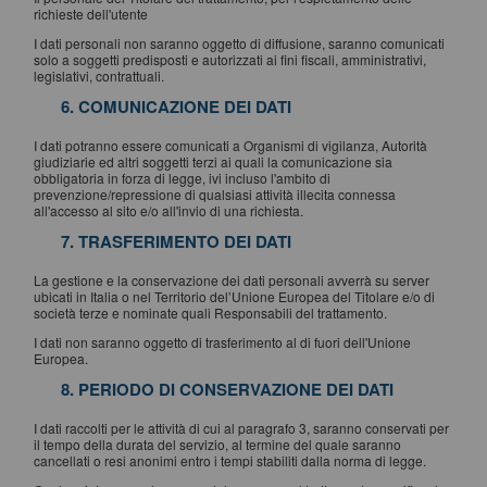
richieste dell'utente
I dati personali non saranno oggetto di diffusione, saranno comunicati
solo a soggetti predisposti e autorizzati ai fini fiscali, amministrativi,
legislativi, contrattuali.
6. COMUNICAZIONE DEI DATI
I dati potranno essere comunicati a Organismi di vigilanza, Autorità
giudiziarie ed altri soggetti terzi ai quali la comunicazione sia
obbligatoria in forza di legge, ivi incluso l'ambito di
prevenzione/repressione di qualsiasi attività illecita connessa
all'accesso al sito e/o all'invio di una richiesta.
7. TRASFERIMENTO DEI DATI
La gestione e la conservazione dei dati personali avverrà su server
ubicati in Italia o nel Territorio del’Unione Europea del Titolare e/o di
società terze e nominate quali Responsabili del trattamento.
I dati non saranno oggetto di trasferimento al di fuori dell'Unione
Europea.
8. PERIODO DI CONSERVAZIONE DEI DATI
I dati raccolti per le attività di cui al paragrafo 3, saranno conservati per
il tempo della durata del servizio, al termine del quale saranno
cancellati o resi anonimi entro i tempi stabiliti dalla norma di legge.