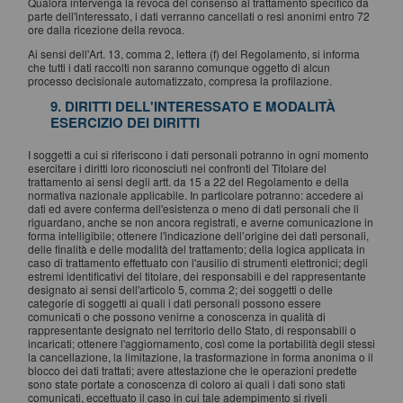
Qualora intervenga la revoca del consenso al trattamento specifico da
parte dell'interessato, i dati verranno cancellati o resi anonimi entro 72
ore dalla ricezione della revoca.
Ai sensi dell'Art. 13, comma 2, lettera (f) del Regolamento, si informa
che tutti i dati raccolti non saranno comunque oggetto di alcun
processo decisionale automatizzato, compresa la profilazione.
9. DIRITTI DELL'INTERESSATO E MODALITÀ
ESERCIZIO DEI DIRITTI
I soggetti a cui si riferiscono i dati personali potranno in ogni momento
esercitare i diritti loro riconosciuti nei confronti del Titolare del
trattamento ai sensi degli artt. da 15 a 22 del Regolamento e della
normativa nazionale applicabile. In particolare potranno: accedere ai
dati ed avere conferma dell'esistenza o meno di dati personali che li
riguardano, anche se non ancora registrati, e averne comunicazione in
forma intelligibile; ottenere l'indicazione dell’origine dei dati personali,
delle finalità e delle modalità del trattamento; della logica applicata in
caso di trattamento effettuato con l'ausilio di strumenti elettronici; degli
estremi identificativi del titolare, dei responsabili e del rappresentante
designato ai sensi dell'articolo 5, comma 2; dei soggetti o delle
categorie di soggetti ai quali i dati personali possono essere
comunicati o che possono venirne a conoscenza in qualità di
rappresentante designato nel territorio dello Stato, di responsabili o
incaricati; ottenere l'aggiornamento, così come la portabilità degli stessi
la cancellazione, la limitazione, la trasformazione in forma anonima o il
blocco dei dati trattati; avere attestazione che le operazioni predette
sono state portate a conoscenza di coloro ai quali i dati sono stati
comunicati, eccettuato il caso in cui tale adempimento si riveli