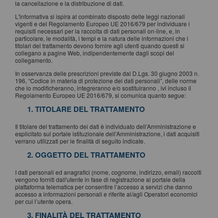
la cancellazione e la distribuzione di dati.
L'informativa si ispira al combinato disposto delle leggi nazionali
vigenti e del Regolamento Europeo UE 2016/679 per individuare i
requisiti necessari per la raccolta di dati personali on-line, e, in
particolare, le modalità, i tempi e la natura delle informazioni che i
titolari del trattamento devono fornire agli utenti quando questi si
collegano a pagine Web, indipendentemente dagli scopi del
collegamento.
In osservanza delle prescrizioni previste dal D.Lgs. 30 giugno 2003 n.
196, “Codice in materia di protezione dei dati personali”, delle norme
che lo modificheranno, integreranno e/o sostituiranno , ivi incluso il
Regolamento Europeo UE 2016/679, si comunica quanto segue:
1. TITOLARE DEL TRATTAMENTO
Il titolare del trattamento dei dati è individuato dell’Amministrazione e
esplicitato sul portale istituzionale dell’Amministrazione, i dati acquisiti
verrano utilizzati per le finalità di seguito indicate.
2. OGGETTO DEL TRATTAMENTO
I dati personali ed anagrafici (nome, cognome, indirizzo, email) raccolti
vengono forniti dall'utente in fase di registrazione al portale della
piattaforma telematica per consentire l’accesso a servizi che danno
accesso a informazioni personali e riferite al/agli Operatori economici
per cui l’utente opera.
3. FINALITÀ DEL TRATTAMENTO